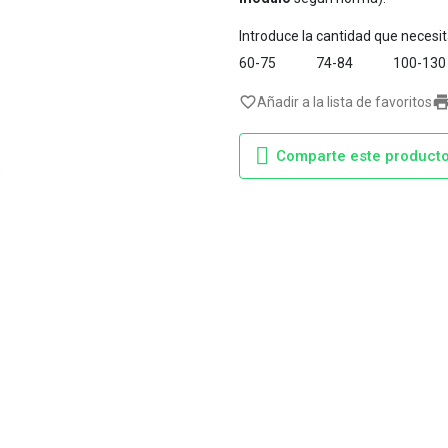
Introduce la cantidad que necesi
60-75
74-84
100-130
favorite_border
Añadir a la lista de favoritos
Comparte este product