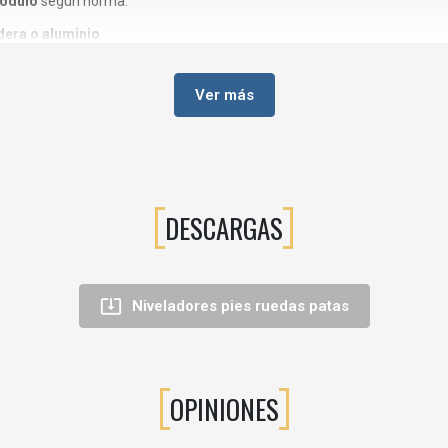
módulo
según norma.
era o aluminio
.
 para diferentes montajes.
Ver más
ro
.
DESCARGAS
ulo
(UNE-EN 16122/14749).
ada
.

Niveladores pies ruedas patas
a para distintas alturas de zócalo. El pie tiene Ø48 mm. . Compatible c
ase de Ø48 mm. Material plástico negro.
OPINIONES