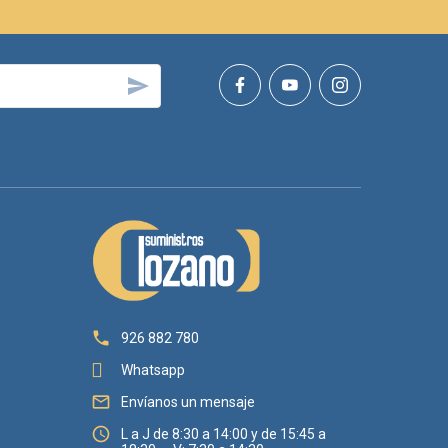


926 882 780
Whatsapp

Envíanos un mensaje

L a J de 8:30 a 14:00 y de 15:45 a