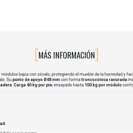
MÁS INFORMACIÓN
r
módulos bajos con zócalo, protegiendo el mueble de la humedad y facil
calo. Su
punto de apoyo Ø48 mm
con forma
troncocónica ranurada
mej
madera
.
Carga 40 kg por pie
; ensayado hasta
100 kg por módulo
conf
dad
.