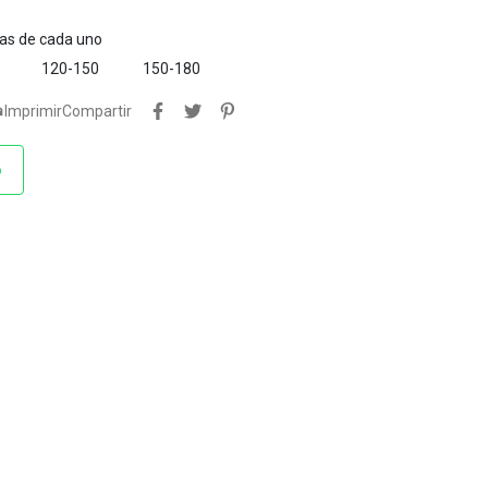
tas de cada uno
120-150
150-180

Imprimir
Compartir
o