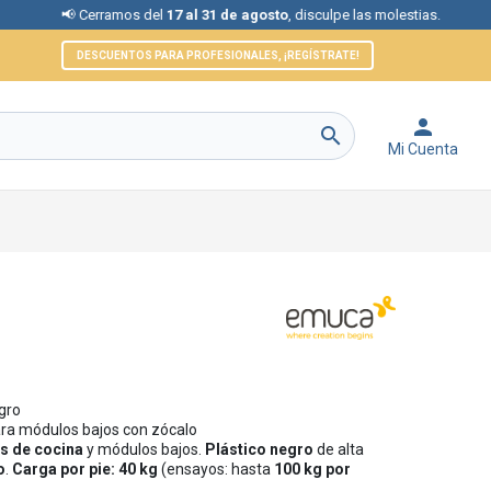
 Cerramos del
17 al 31 de agosto
, disculpe las molestias.
📞 At
DESCUENTOS PARA PROFESIONALES, ¡REGÍSTRATE!


Mi Cuenta
egro
para módulos bajos con zócalo
s de cocina
y módulos bajos.
Plástico negro
de alta
o
.
Carga por pie: 40 kg
(ensayos: hasta
100 kg por