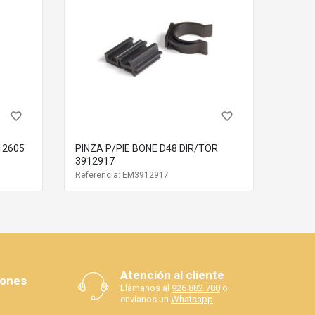
favorite_border
favorite_border
12605
PINZA P/PIE BONE D48 DIR/TOR
3912917
Referencia: EM3912917
Atención al cliente
iones
Llámanos al
926 882 780
o
envíanos un
Whatsapp