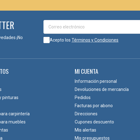
TTER
vedades ¡No
Acepto los
Términos y Condiciones
TOS
MI CUENTA
Información personal
s
Devoluciones de mercancía
y pinturas
Pedidos
Facturas por abono
para carpintería
Direcciones
 para muebles
Cupones descuento
ntas
Mis alertas
ca
Mis presupuestos