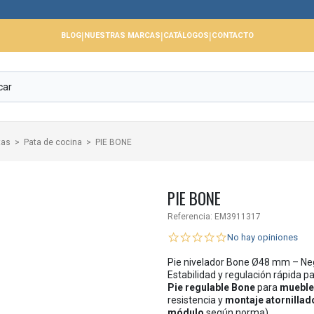
📢
|
|
|
BLOG
NUESTRAS MARCAS
CATÁLOGOS
CONTACTO
tas
Pata de cocina
PIE BONE
PIE BONE
Referencia:
EM3911317
No hay opiniones
Pie nivelador Bone Ø48 mm – N
Estabilidad y regulación rápida 
Pie regulable Bone
para
mueble
resistencia y
montaje atornillad
módulo
según norma).