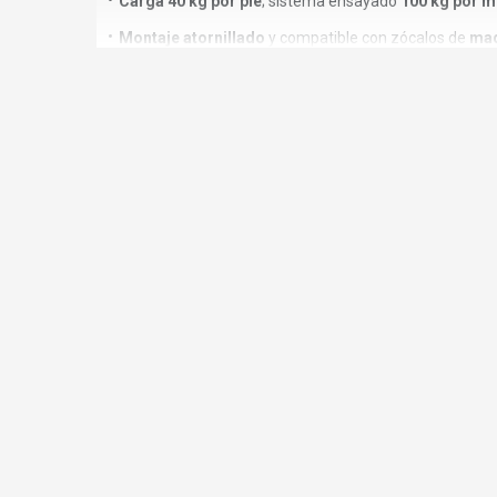
Carga 40 kg por pie
; sistema ensayado
100 kg por 
Montaje atornillado
y compatible con zócalos de
mad
Accesorios específicos
(bases, tornillo
M10
, pinzas)
⚙️FICHA TÉCNICA
Modelo / serie:
Bone
.
Diferentes Alturas
Material / acabado:
Plástico
de alta resistencia,
neg
Carga admisible:
40 kg por pie
; ensayo
100 kg/mód
Apoyo al suelo:
Ø48 mm
, forma
troncocónica ranur
Montaje al mueble:
Atornillar
.
Pie Bone. Sistema de pies para módulos bajos de cocin
montaje tornillo con recalada. Se debe usar con una b
🧩ACCESORIOS COMPATIBLES