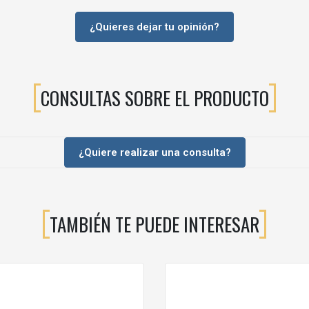
¿Quieres dejar tu opinión?
CONSULTAS SOBRE EL PRODUCTO
¿Quiere realizar una consulta?
o
.
TAMBIÉN TE PUEDE INTERESAR
elo de 60 mm).
rios específicos Bone.
ódulo
según norma.