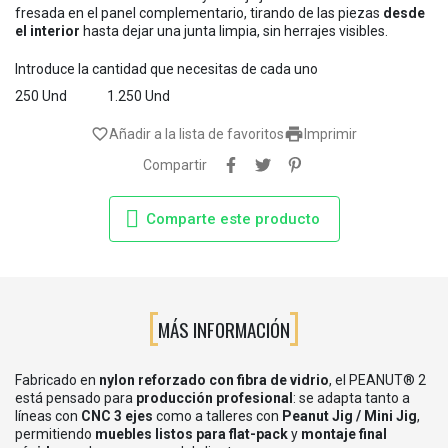
fresada en el panel complementario, tirando de las piezas
desde
el interior
hasta dejar una junta limpia, sin herrajes visibles.
Introduce la cantidad que necesitas de cada uno
250 Und
1.250 Und

favorite_border
Añadir a la lista de favoritos
Imprimir
Compartir
Comparte este producto
MÁS INFORMACIÓN
Fabricado en
nylon reforzado con fibra de vidrio
, el PEANUT® 2
está pensado para
producción profesional
: se adapta tanto a
líneas con
CNC 3 ejes
como a talleres con
Peanut Jig / Mini Jig
,
permitiendo
muebles listos para flat-pack
y
montaje final