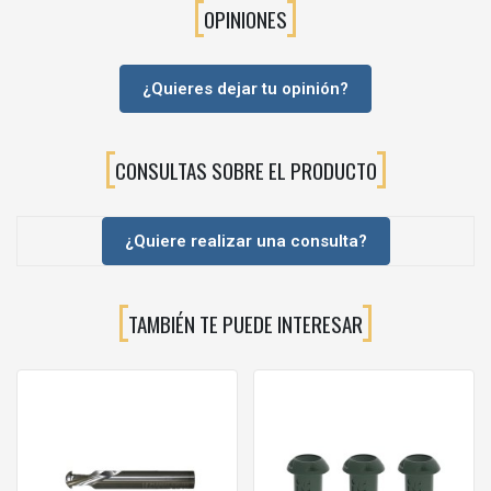
OPINIONES
Montaje del mueble
La cabeza curva entra en la ranura,
se desliza y se enclava
al final
, generando una
fuerza de apriete interna
que une
¿Quieres dejar tu opinión?
los paneles.
Un
tornillo de 3,5 mm
(recomendado 30–50 mm) atraviesa
el conector y refuerza el conjunto.
CONSULTAS SOBRE EL PRODUCTO
Ajuste de la tensión
Modificando el
apriete del tornillo
puedes dejar la junta
¿Quiere realizar una consulta?
más o menos apretada, algo útil en muebles desmontables
o que se van a reconfigurar.
TAMBIÉN TE PUEDE INTERESAR
⚙️DATOS TÉCNICOS
Tipo de producto
: conector invisible / universal clamping
dowel
Gama
: PEANUT® – modelo
PEANUT® 2
Fabricante
: Intelligent Fixings
Material
:
nylon reforzado con fibra de vidrio
, con dientes en