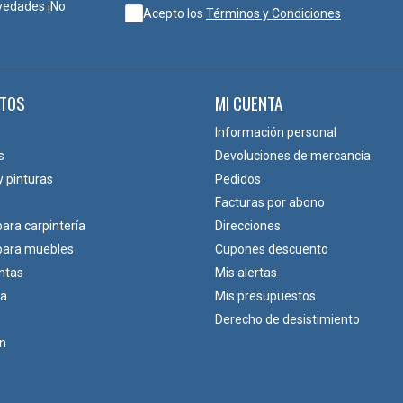
vedades ¡No
Acepto los
Términos y Condiciones
TOS
MI CUENTA
Información personal
s
Devoluciones de mercancía
y pinturas
Pedidos
Facturas por abono
para carpintería
Direcciones
 para muebles
Cupones descuento
ntas
Mis alertas
ca
Mis presupuestos
Derecho de desistimiento
ón