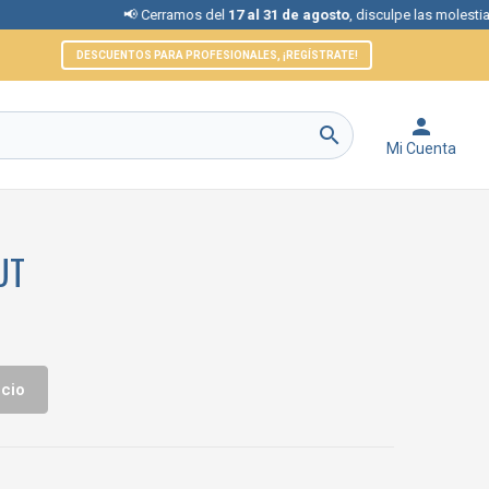
📢 Cerramos del
17 al 31 de agosto
, disculpe las molestias.
DESCUENTOS PARA PROFESIONALES, ¡REGÍSTRATE!


Mi Cuenta
UT
icio