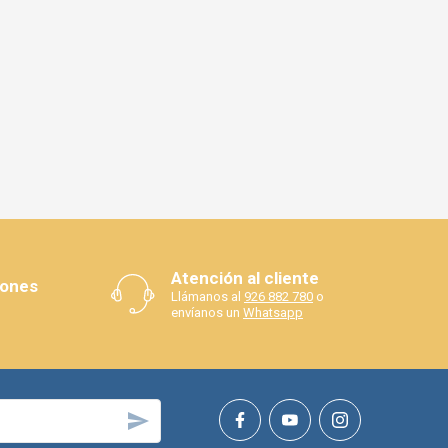
Atención al cliente
iones
Llámanos al
926 882 780
o
envíanos un
Whatsapp
