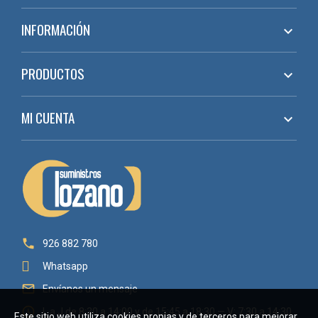
INFORMACIÓN

PRODUCTOS

MI CUENTA


926 882 780
Whatsapp

Envíanos un mensaje

L a J de 8:30 a 14:00 y de 15:45 a 18:30 — V: 7:30 a 14:30
Este sitio web utiliza cookies propias y de terceros para mejorar