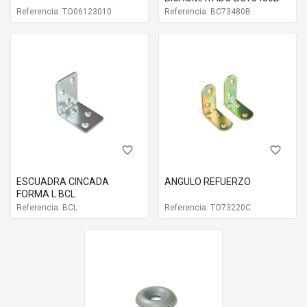
Medida
60x45x35
Referencia: TO06123010
Referencia: BC73480B
Materiales
Acero
Acabados
Cincado
Embalaje
250 UN
favorite_border
favorite_border
ESCUADRA CINCADA
ANGULO REFUERZO
FORMA L BCL
Referencia: BCL
Referencia: TO73220C