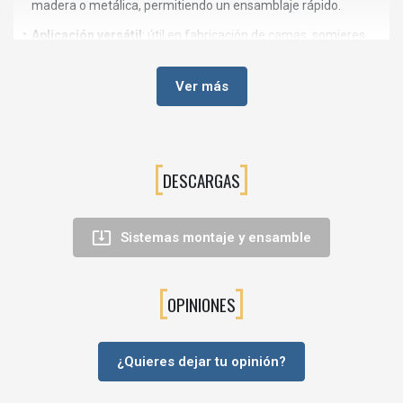
madera o metálica, permitiendo un ensamblaje rápido.
Aplicación versátil
: útil en fabricación de camas, somieres,
estructuras desmontables y mobiliario que requiera uniones
firmes en ángulo.
Ver más
🔧Características técnicas
Tipo: escuadra de refuerzo en U para larguero de cama
Material: acero
DESCARGAS
Acabado: cincado
Altura ala vertical: 60 mm

Sistemas montaje y ensamble
Longitud apoyo horizontal: 45 mm
Ancho de la escuadra: 35 mm
OPINIONES
Espesor chapa: 2,5 mm
Taladros avellanados para fijación con tornillería para madera o
metal
¿Quieres dejar tu opinión?
❓Preguntas frecuentes (FAQ)