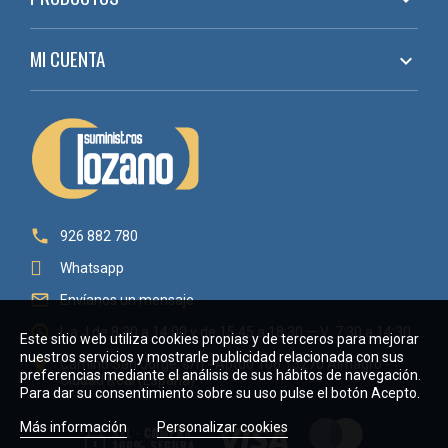
MI CUENTA


926 882 780
Whatsapp

Envíanos un mensaje

L a J de 8:30 a 14:00 y de 15:45 a 18:30 — V: 7:30 a 14:30
Este sitio web utiliza cookies propias y de terceros para mejorar
nuestros servicios y mostrarle publicidad relacionada con sus

Camino San Jorge, s/n - Aptdo 106 13270 Almagro -
preferencias mediante el análisis de sus hábitos de navegación.
Ciudad Real (España)
Para dar su consentimiento sobre su uso pulse el botón Acepto.
Más información
Personalizar cookies