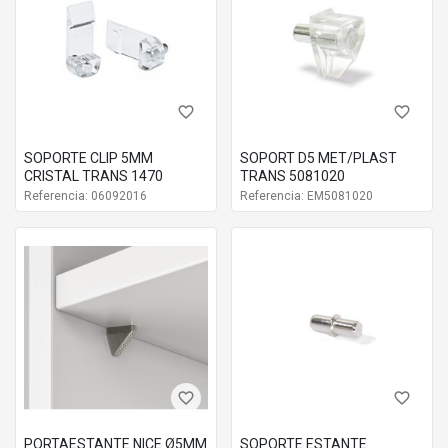
favorite_border
favorite_border
SOPORTE CLIP 5MM
SOPORT D5 MET/PLAST
CRISTAL TRANS 1470
TRANS 5081020
Referencia: 06092016
Referencia: EM5081020
favorite_border
favorite_border
PORTAESTANTE NICE Ø5MM
SOPORTE ESTANTE