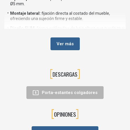
Ø5 mm.
Montaje lateral:
fijación directa al costado del mueble,
ofreciendo una sujeción firme y estable.
Diseño SLIM:
forma estilizada y de baja altura que queda muy
discreta bajo la balda.
Material:
zamak de alta calidad con acabado niquelado,
Ver más
duradero y resistente a la oxidación.
Aplicaciones:
muebles de hogar, armarios roperos, librerías,
estanterías modulares, muebles juveniles, etc.
DESCARGAS
Instalación sencilla:
basta con taladrar el costado con broca
de Ø5 mm, insertar el soporte y apoyar la balda.
Ventajas
💡

Porta-estantes colgadores
Aporta una
imagen cuidada
al interior del armario o
estantería.
Compatible con tableros de diferentes grosores en melamina,
OPINIONES
madera maciza o MDF.
Permite
montajes rápidos en serie
en fabricación industrial o