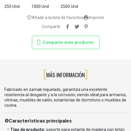
250 Und
1000 Und
2500 Und

favorite_border
Añadir a la lista de favoritos
Imprimir
Compartir
Comparte este producto
MÁS INFORMACIÓN
Fabricado en zamak niquelado, garantiza una excelente
resistencia al desgaste y a la corrosión, siendo ideal para armarios,
vitrinas, muebles de salón, estanterías de dormitorio o muebles de
cocina.
⚙️Características principales
Tipo de producto:
soporte para estante de madera con tetón