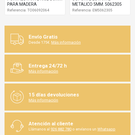
PARA MADERA
METALICO 5MM. 5062305
Referencia: TO06092064
Referencia: EM5062305
Envío Gratis
Desde 175€.
Más información
Entrega 24/72 h
Más información
15 días devoluciones
Más información
Atención al cliente
Llámanos al
926 882 780
o envíanos un
Whatsapp