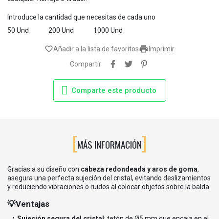
Introduce la cantidad que necesitas de cada uno
50 Und
200 Und
1000 Und

favorite_border
Añadir a la lista de favoritos
Imprimir
Compartir
Comparte este producto
MÁS INFORMACIÓN
Gracias a su diseño con
cabeza redondeada y aros de goma
,
asegura una perfecta sujeción del cristal, evitando deslizamientos
y reduciendo vibraciones o ruidos al colocar objetos sobre la balda.
💡Ventajas
Sujeción segura del cristal
: tetón de Ø5 mm que encaja en el