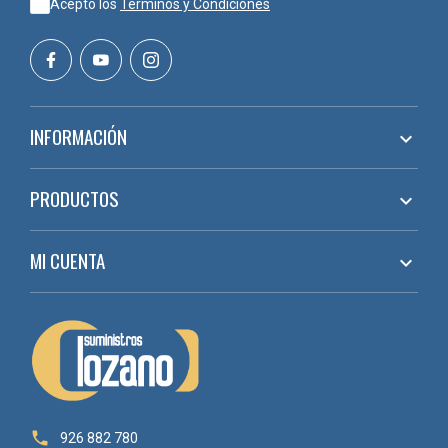
Acepto los
Términos y Condiciones
INFORMACIÓN

PRODUCTOS

MI CUENTA


926 882 780