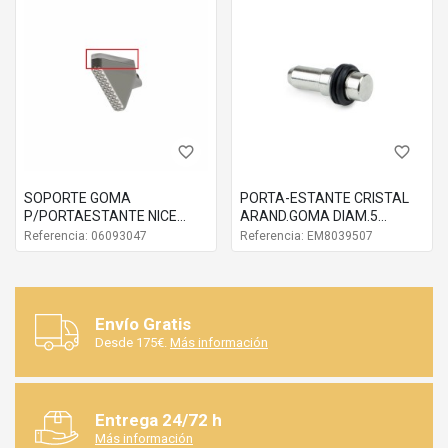
favorite_border
favorite_border
SOPORTE GOMA
PORTA-ESTANTE CRISTAL
P/PORTAESTANTE NICE
ARAND.GOMA DIAM.5
CRISTAL
8039507
Referencia: 06093047
Referencia: EM8039507
Envío Gratis
Desde 175€.
Más información
Entrega 24/72 h
Más información