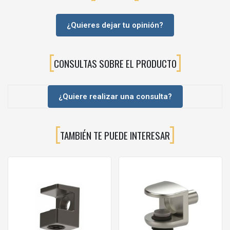
Elementos de apoyo: aros de goma negra (efecto
antideslizante y amortiguador)
¿Quieres dejar tu opinión?
Montaje: inserción del tetón en taladro de Ø5 mm en el lateral
del mueble
CONSULTAS SOBRE EL PRODUCTO
❓Preguntas frecuentes (FAQ)
¿Este soporte es válido para cualquier tipo de estante de
¿Quiere realizar una consulta?
cristal?
Sí, siempre que el cristal tenga el canto recto y el mueble disponga
de taladros de Ø5 mm compatibles con el tetón del soporte. Se
recomienda usar al menos 2 soportes por balda (4 si la balda es
TAMBIÉN TE PUEDE INTERESAR
ancha o soporta mucho peso).
¿Necesito tornillos para fijar el soporte SKILL al mueble?
No, el soporte se fija mediante su
tetón estriado Ø5 mm
que se
inserta a presión en el lateral del mueble. Solo es necesario
realizar previamente el taladro adecuado.
¿Las gomas se pueden sustituir si se desgastan?
Sí, las anillas de goma pueden extraerse y sustituirse por otras
compatibles de diámetro similar, alargando la vida útil del soporte.