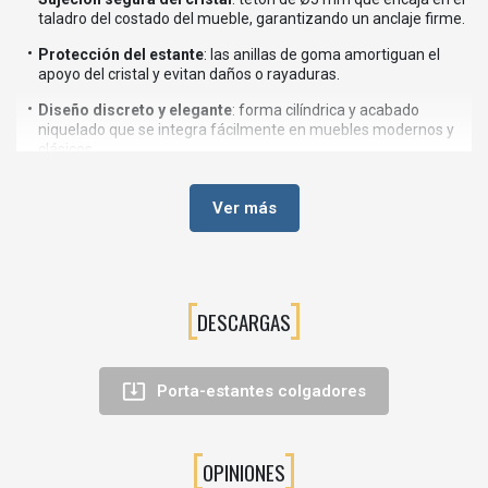
taladro del costado del mueble, garantizando un anclaje firme.
Protección del estante
: las anillas de goma amortiguan el
apoyo del cristal y evitan daños o rayaduras.
Diseño discreto y elegante
: forma cilíndrica y acabado
niquelado que se integra fácilmente en muebles modernos y
clásicos.
Montaje rápido
: basta con realizar el taladro de Ø5 mm y
colocar el soporte a presión en el lateral del mueble.
Ver más
Uso universal
: ideal para baldas de cristal en salones, vitrinas
comerciales, muebles auxiliares, baños y cocinas.
⚙️Características técnicas
DESCARGAS
Tipo de producto: soporte para estante de cristal con tetón
Modelo: SKILL cilindro

Porta-estantes colgadores
Tetón de fijación: Ø5 mm
Material cuerpo: acero
OPINIONES
Acabado: niquelado