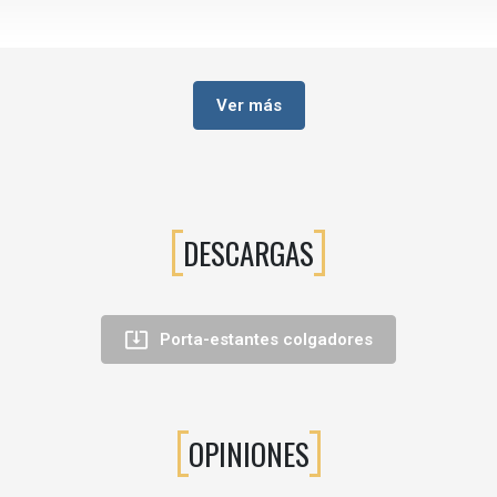
eble o pared.
rnillo de apriete inferior.
Ver más
rio y mejora la adherencia, evitando vibraciones y deslizamientos.
DESCARGAS
rial).
aparadores, estanterías de cristal en armarios, tiendas y expositores co

Porta-estantes colgadores
ral y colocar la balda de cristal en la pinza ajustando el tornillo de presión
diseño minimalista y compacto, aportando un aspecto de calidad al conj
OPINIONES
ahumado o lacado con estructuras de madera o metal, adaptándose a dis
evitan el contacto directo metal-cristal, reduciendo el riesgo de rotura