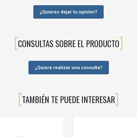
¿Quieres dejar tu opinión?
LID PLUS?
 espesor
. No se recomienda usarlo con vidrios más gruesos para garant
CONSULTAS SOBRE EL PRODUCTO
?
es por balda
(dos por cada lateral). En estantes muy largos o con car
¿Quiere realizar una consulta?
o para
cristal
. Para estantes de madera es preferible utilizar soportes 
adur?
tornillos adecuados
al tipo de paramento (ladrillo, hormigón, cartón-yes
TAMBIÉN TE PUEDE INTERESAR
mbientes modernos donde se busca un acabado metálico satinado. El
neg
apercibido sobre estructuras del mismo color.
n?
ijación y un
destornillador
(manual o atornillador eléctrico) para apretar l
S