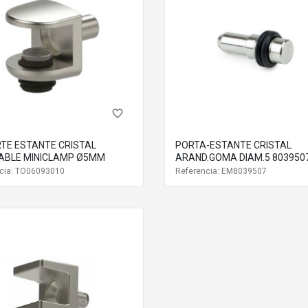
3
6093026
06093025
06093024
Zamak
Zamak
Zamak
egro
Negro
Negro
50 UN
200 UN
1000 UN
favorite_border
TE ESTANTE CRISTAL
PORTA-ESTANTE CRISTAL
ABLE MINICLAMP Ø5MM
ARAND.GOMA DIAM.5 803950
cia: TO06093010
Referencia: EM8039507