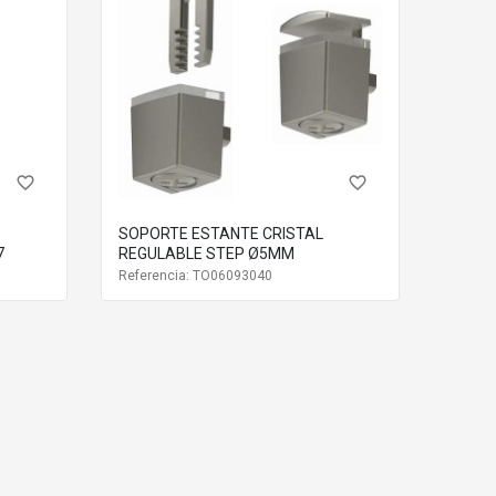
favorite_border
favorite_border
SOPORTE ESTANTE CRISTAL
7
REGULABLE STEP Ø5MM
Referencia: TO06093040