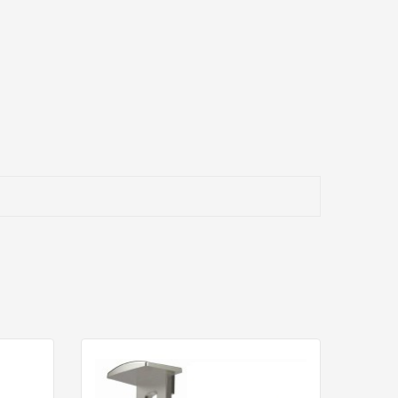
izar una sujeción correcta.
gas elevadas puede ser necesario añadir soportes
de balda específicos para tablero que trabajen por apoyo y
o, etc.) y se respete la capacidad de carga del conjunto.
ro
combina muy bien con muebles oscuros, frentes
os tornillos de anclaje y de sujeción del cristal.