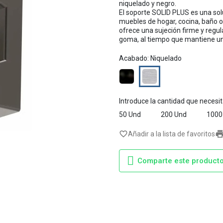
niquelado y negro.
El soporte SOLID PLUS es una solu
muebles de hogar, cocina, baño o
ofrece una sujeción firme y regul
goma, al tiempo que mantiene una
Acabado: Niquelado
Negro
Niquelado
Introduce la cantidad que necesi
50 Und
200 Und
1000
favorite_border
Añadir a la lista de favoritos
Comparte este product