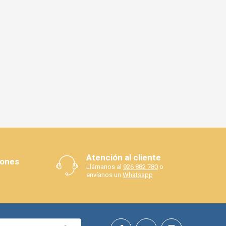
Atención al cliente
iones
Llámanos al
926 882 780
o
envíanos un
Whatsapp