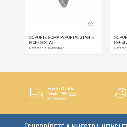
favorite_border
SOPORTE GOMA P/PORTAESTANTE
SOPOR
NICE CRISTAL
REGUL
Referencia: 06093047
Referen
Envío Gratis
Desde 175€.
Más
información