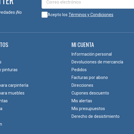
TTER
vedades ¡No
Acepto los
Términos y Condiciones
TOS
MI CUENTA
Información personal
s
Devoluciones de mercancía
y pinturas
Pedidos
Facturas por abono
para carpintería
Direcciones
 para muebles
Cupones descuento
ntas
Mis alertas
ca
Mis presupuestos
Derecho de desistimiento
ón