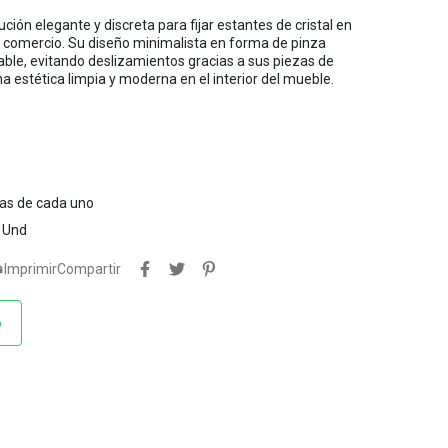
ción elegante y discreta para fijar estantes de cristal en
 comercio. Su diseño minimalista en forma de pinza
able, evitando deslizamientos gracias a sus piezas de
 estética limpia y moderna en el interior del mueble.
tas de cada uno
 Und

Imprimir
Compartir
o