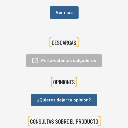
Ajuste en profundidad para acercar o separar el mueble de
la pared.
Ver más
Fijación
atornillada o a presión al costado
del módulo, con
pequeño mecanizado en la trasera para el enganche a la
pletina mural.
Compatible con
pletinas y tapas embellecedoras
que ocultan
DESCARGAS
la tornillería y dejan el interior del mueble limpio y uniforme.
💡Ventajas de uso

Porta-estantes colgadores
Montaje rápido y preciso
gracias al sistema de regulación
accesible desde el frontal.
OPINIONES
Máxima seguridad
en muebles suspendidos con gran carga
(vajilla, alimentos, archivadores…).
Acabado estético
: una vez montado, el herraje queda oculto
¿Quieres dejar tu opinión?
por el propio módulo y/o tapas.
Perfecto para cocinas modulares
, muebles de baño,
armarios de lavandería y muebles altos en general.
CONSULTAS SOBRE EL PRODUCTO