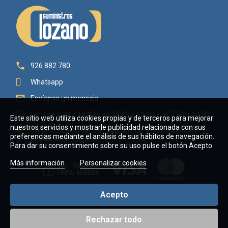

926 882 780
Whatsapp

Envíanos un mensaje

L a J de 8:30 a 14:00 y de 15:45 a 18:30 — V: 7:30 a 14:30
Este sitio web utiliza cookies propias y de terceros para mejorar
nuestros servicios y mostrarle publicidad relacionada con sus

Camino San Jorge, s/n - Aptdo 106 13270 Almagro -
preferencias mediante el análisis de sus hábitos de navegación.
Ciudad Real (España)
Para dar su consentimiento sobre su uso pulse el botón Acepto.
Más información
Personalizar cookies
Acepto
Rechazar todo
Copyright © 2026 Suministros Lozano Villaverde, C.B. - CIF