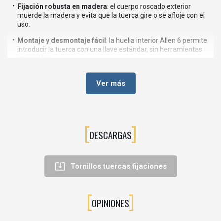
Fijación robusta en madera
: el cuerpo roscado exterior
muerde la madera y evita que la tuerca gire o se afloje con el
uso.
Montaje y desmontaje fácil
: la huella interior Allen 6 permite
introducir la tuerca con una llave estándar, sin herramientas
especiales.
Uniones desmontables
: perfecta para muebles que deban
Ver más
montarse y desmontarse (armarios, camas, mesas, stands de
exposición, etc.).
Acabado profesional
: la amplia brida de apoyo oculta el
orificio y deja un acabado limpio y discreto en la pieza de
madera.
DESCARGAS
Durabilidad
: el zamak natural asegura buena resistencia al
desgaste y a la fricción del tornillo.

Tornillos tuercas fijaciones
🧰Aplicaciones recomendadas
Montaje de
muebles de hogar y contract
(dormitorio, salón,
OPINIONES
oficina).
Uniones desmontables en
mobiliario infantil y juvenil
.