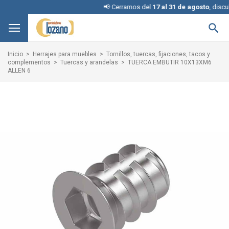
📢 Cerramos del
17 al 31 de agosto
, disculpe

Inicio
Herrajes para muebles
Tornillos, tuercas, fijaciones, tacos y
complementos
Tuercas y arandelas
TUERCA EMBUTIR 10X13XM6
ALLEN 6