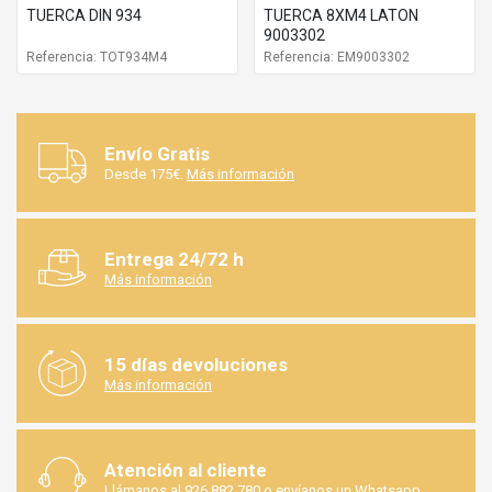
TUERCA DIN 934
TUERCA 8XM4 LATON
9003302
Referencia: TOT934M4
Referencia: EM9003302
Envío Gratis
Desde 175€.
Más información
Entrega 24/72 h
Más información
15 días devoluciones
Más información
Atención al cliente
Llámanos al
926 882 780
o envíanos un
Whatsapp