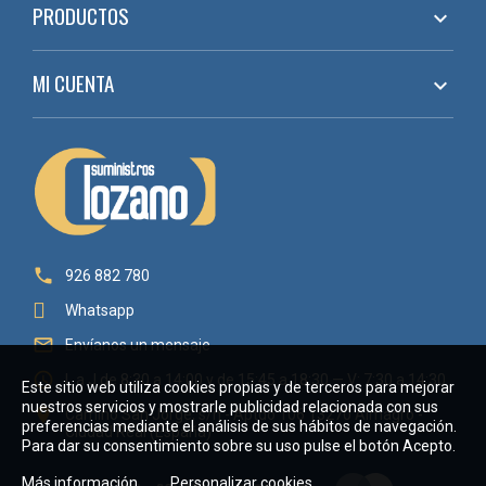
PRODUCTOS

MI CUENTA


926 882 780
Whatsapp

Envíanos un mensaje

L a J de 8:30 a 14:00 y de 15:45 a 18:30 — V: 7:30 a 14:30
Este sitio web utiliza cookies propias y de terceros para mejorar
nuestros servicios y mostrarle publicidad relacionada con sus

Camino San Jorge, s/n - Aptdo 106 13270 Almagro -
preferencias mediante el análisis de sus hábitos de navegación.
Ciudad Real (España)
Para dar su consentimiento sobre su uso pulse el botón Acepto.
Más información
Personalizar cookies