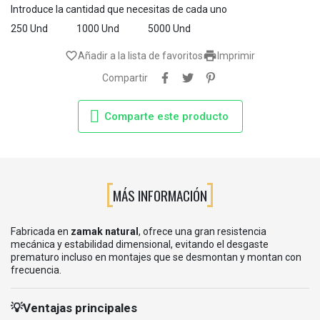
Introduce la cantidad que necesitas de cada uno
250 Und
1000 Und
5000 Und

favorite_border
Añadir a la lista de favoritos
Imprimir
Compartir
Comparte este producto
MÁS INFORMACIÓN
Fabricada en
zamak natural
, ofrece una gran resistencia
mecánica y estabilidad dimensional, evitando el desgaste
prematuro incluso en montajes que se desmontan y montan con
frecuencia.
💡Ventajas principales