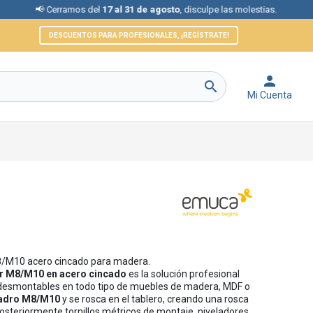
Cerramos del
17 al 31 de agosto
, disculpe las molestias.
📞 Aten
DESCUENTOS PARA PROFESIONALES, ¡REGÍSTRATE!


Mi Cuenta
M8/M10 acero cincado para madera.
tir M8/M10 en acero cincado
es la solución profesional
 desmontables en todo tipo de muebles de madera, MDF o
ladro M8/M10
y se rosca en el tablero, creando una rosca
 posteriormente tornillos métricos de montaje, niveladores