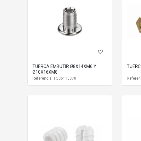
favorite_border
TUERCA EMBUTIR Ø8X14XM6 Y
TUERC
Ø10X16XM8
Referencia: TO06115070
Referen