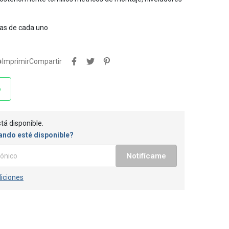
tas de cada uno

Imprimir
Compartir
o
tá disponible.
ando esté disponible?
Notifícame
iciones