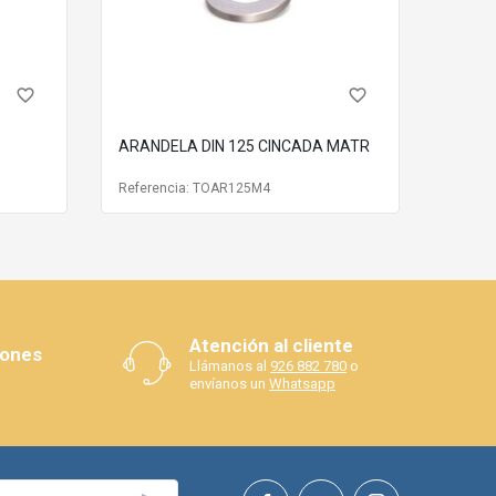
favorite_border
favorite_border
ARANDELA DIN 125 CINCADA MATR
Referencia: TOAR125M4
Atención al cliente
iones
Llámanos al
926 882 780
o
envíanos un
Whatsapp