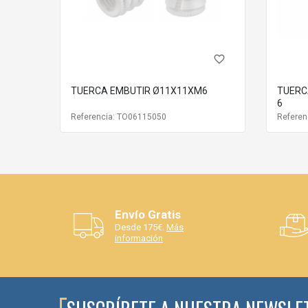
favorite_border
TUERCA EMBUTIR Ø11X11XM6
TUERC
6
Referencia: TO06115050
Referen
Envío Gratis
Desde 175€.
Más
información