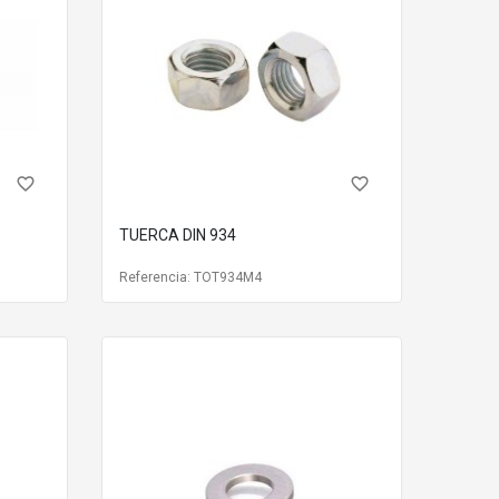
favorite_border
favorite_border
TUERCA DIN 934
Referencia: TOT934M4