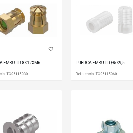
favorite_border
A EMBUTIR 8X12XM6
TUERCA EMBUTIR Ø5X9,5
cia: TO06115030
Referencia: TO06115060