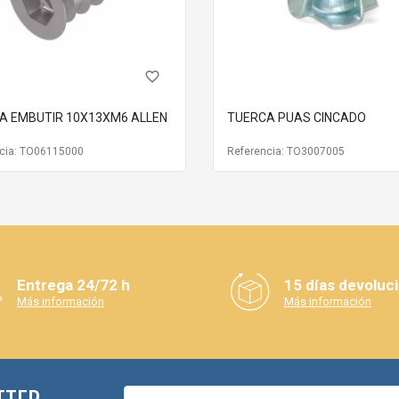
favorite_border
A EMBUTIR 10X13XM6 ALLEN
TUERCA PUAS CINCADO
cia: TO06115000
Referencia: TO3007005
Entrega 24/72 h
15 días devoluc
Más información
Más información