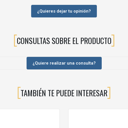
 tablero?
sca metálica interior
recibe el esfuerzo, evitando que la madera se d
¿Quieres dejar tu opinión?
es de interior o zonas secas. Para exteriores o ambientes muy húmedos
peciales, etc.).
CONSULTAS SOBRE EL PRODUCTO
EM5044605
Acero
Cincado
¿Quiere realizar una consulta?
1250 UN
29
3,8
TAMBIÉN TE PUEDE INTERESAR
11,3
Ø 11,6
1 tuerca
M10