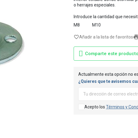
o herrajes especiales.
Introduce la cantidad que necesi
M8
M10
favorite_border
Añadir a la lista de favoritos
Comparte este product
Actualmente esta opción no es
¿Quieres que te avisemos cu
Acepto los
Términos y Cond