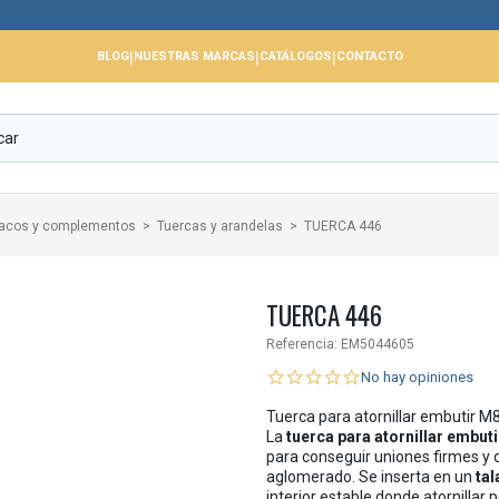
📢 
|
|
|
BLOG
NUESTRAS MARCAS
CATÁLOGOS
CONTACTO
, tacos y complementos
Tuercas y arandelas
TUERCA 446
TUERCA 446
Referencia:
EM5044605
No hay opiniones
Tuerca para atornillar embutir 
La
tuerca para atornillar embu
para conseguir uniones firmes y
aglomerado. Se inserta en un
ta
interior estable donde atornillar