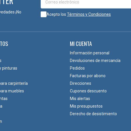
TTER
vedades ¡No
Acepto los
Términos y Condiciones
TOS
MI CUENTA
Información personal
s
Devoluciones de mercancía
y pinturas
Pedidos
Facturas por abono
para carpintería
Direcciones
 para muebles
Cupones descuento
ntas
Mis alertas
ca
Mis presupuestos
Derecho de desistimiento
ón