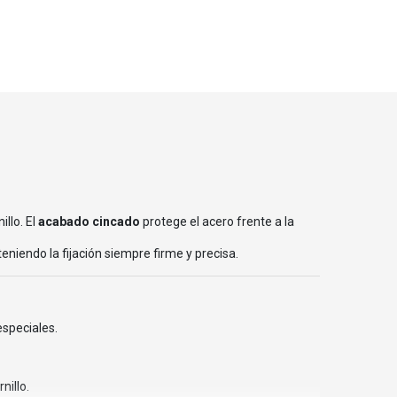
illo. El
acabado cincado
protege el acero frente a la
niendo la fijación siempre firme y precisa.
especiales.
nillo.