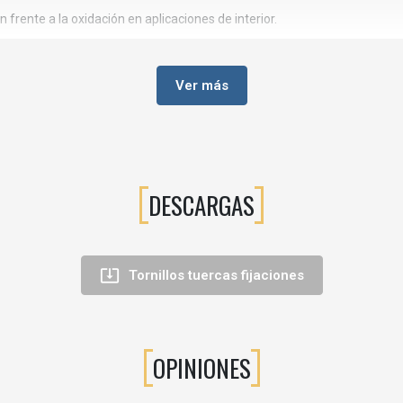
 frente a la oxidación en aplicaciones de interior.
montarse y desmontarse en transporte, mudanzas o mantenimiento.
cina, baño, hogar, armarios, estanterías y mobiliario de oficina.
Ver más
 baño.
uebles auxiliares
.
DESCARGAS
quieran rosca interna fiable en el tablero.
era.

Tornillos tuercas fijaciones
erca?
ontinuación, se enrosca la tuerca en el agujero hasta que quede compl
OPINIONES
 tableros rechapados
. En tableros muy blandos se recomienda no forza