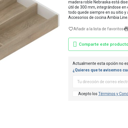
madera roble Nebraska está dis
útil de 300 mm, integrándose en
todo quede siempre en su sitio y a
Accesorios de cocina Ambia Line
favorite_border
Añadir a la lista de favoritos
Comparte este product
Actualmente esta opción no es
¿Quieres que te avisemos cu
Acepto los
Términos y Cond