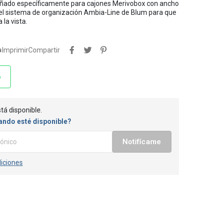
eñado específicamente para cajones Merivobox con ancho
 el sistema de organización Ambia-Line de Blum para que
 la vista.
.

Imprimir
Compartir
o
tá disponible.
ando esté disponible?
Notifícame
iciones