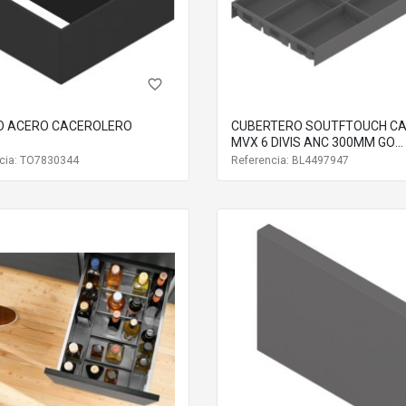
favorite_border
 ACERO CACEROLERO
CUBERTERO SOUTFTOUCH C
MVX 6 DIVIS ANC 300MM GO
ZC7S500BS3
cia: TO7830344
Referencia: BL4497947