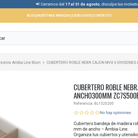
📢 Cerramos del
17 al 31 de agosto
, disculpe las molestias.
|
|
|
BLOG
NUESTRAS MARCAS
CATÁLOGOS
CONTACTO
sorios Ambia Line Blum
CUBERTERO ROBLE NEBR.CAJON MVX 6 DIVISONES
CUBERTERO ROBLE NEBR
ANCHO300MM ZC7S500
Referencia:
BL1520200
No hay opiniones
Cubertero bandeja de madera rob
mm de ancho – Ambia-Line.
Organiza tus cubiertos y utensili