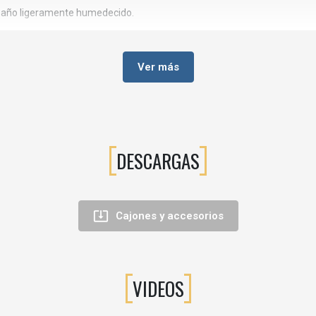
un paño ligeramente humedecido.
s auxiliares (oficce, comedor, baño, etc.).
Ver más
 el ruido al abrir y cerrar y permite localizar rápidamente cada pieza. L
, al formar parte del sistema Ambia-Line, puedes combinarlo con otros 
DESCARGAS
m.
espondientes).
mbia-Line Blum para cajones y caceroleros.

Cajones y accesorios
on fondo 500 mm y ancho útil de 300 mm. En otros sistemas puede no 
VIDEOS
sados?
illos, tenedores, cucharas, etc., y dos zonas centrales ideales para cu