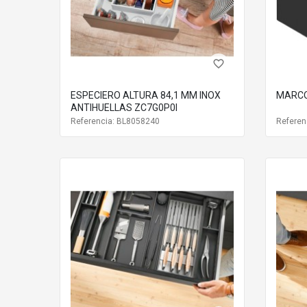
favorite_border
ESPECIERO ALTURA 84,1 MM INOX
MARCO
ANTIHUELLAS ZC7G0P0I
Referencia: BL8058240
Referen