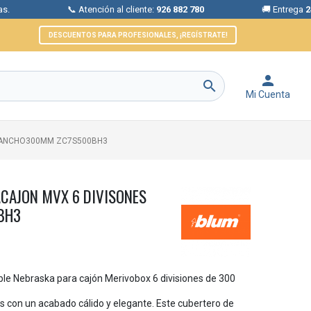
📞 Atención al cliente:
926 882 780
🚚 Entrega
24/72 hora
DESCUENTOS PARA PROFESIONALES, ¡REGÍSTRATE!


Mi Cuenta
 ANCHO300MM ZC7S500BH3
.CAJON MVX 6 DIVISONES
BH3
le Nebraska para cajón Merivobox 6 divisiones de 300
os con un acabado cálido y elegante. Este cubertero de