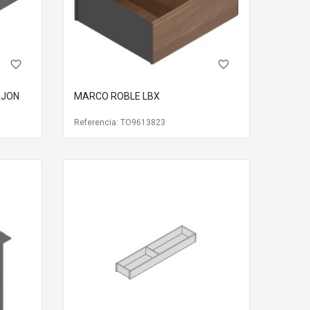
favorite_border
favorite_border
AJON
MARCO ROBLE LBX
Referencia: TO9613823