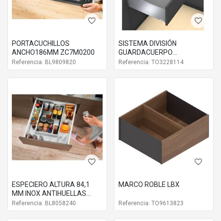
favorite_border
favorite_border
PORTACUCHILLOS
SISTEMA DIVISIÓN
ANCHO186MM ZC7M0200
GUARDACUERPO
TRANSVERSAL
Referencia: BL9809820
Referencia: TO3228114
favorite_border
favorite_border
ESPECIERO ALTURA 84,1
MARCO ROBLE LBX
MM INOX ANTIHUELLAS
ZC7G0P0I
Referencia: BL8058240
Referencia: TO9613823