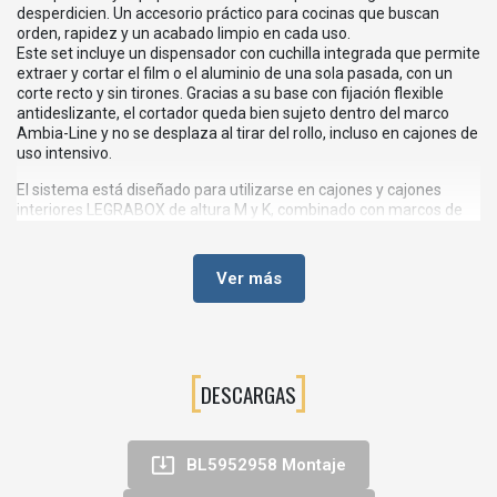
desperdicien. Un accesorio práctico para cocinas que buscan
orden, rapidez y un acabado limpio en cada uso.
Este set incluye un dispensador con cuchilla integrada que permite
extraer y cortar el film o el aluminio de una sola pasada, con un
corte recto y sin tirones. Gracias a su base con fijación flexible
antideslizante, el cortador queda bien sujeto dentro del marco
Ambia-Line y no se desplaza al tirar del rollo, incluso en cajones de
uso intensivo.
El sistema está diseñado para utilizarse en cajones y cajones
interiores LEGRABOX de altura M y K, combinado con marcos de
cajón Ambia-Line de 200 mm de ancho. Es apto para rollos de
hasta 300 mm de longitud y un diámetro máximo aproximado de
46 mm, lo que cubre la mayoría de papel film y papel aluminio
Ver más
doméstico.
Otra ventaja importante es la limpieza: el tubo portarrollos se
extrae con facilidad y puede lavarse bajo el grifo, manteniendo
higiénico el interior del cajón y evitando restos de producto. Todo
el conjunto está fabricado en plástico de alta calidad y acero,
DESCARGAS
materiales resistentes al uso diario en la cocina.
En resumen, es un accesorio Ambia-Line ideal para quien quiere

un cajón bien organizado, con el film y el aluminio siempre listos
BL5952958 Montaje
para usar, sin cajas sueltas ocupando espacio en la encimera.