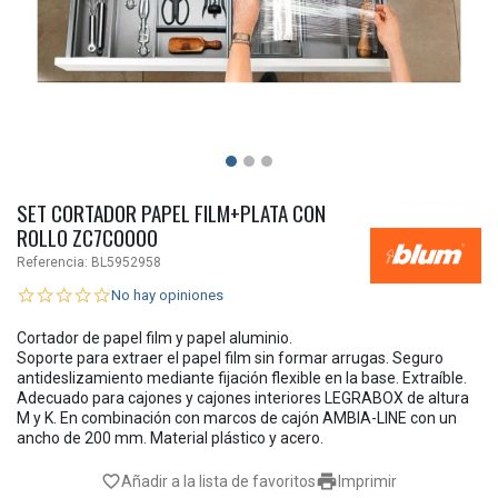
SET CORTADOR PAPEL FILM+PLATA CON
ROLLO ZC7C0000
Referencia:
BL5952958
No hay opiniones
Cortador de papel film y papel aluminio.
Soporte para extraer el papel film sin formar arrugas. Seguro
antideslizamiento mediante fijación flexible en la base. Extraíble.
Adecuado para cajones y cajones interiores LEGRABOX de altura
M y K. En combinación con marcos de cajón AMBIA-LINE con un
ancho de 200 mm. Material plástico y acero.

favorite_border
Añadir a la lista de favoritos
Imprimir