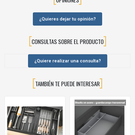
Código
Referencia
Medida
Embalaje
¿Quieres dejar tu opinión?
CONSULTAS SOBRE EL PRODUCTO
BL5952958
ZC7C0000
409x187
1 UN
¿Quiere realizar una consulta?
TAMBIÉN TE PUEDE INTERESAR