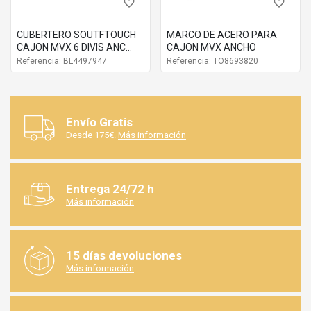
favorite_border
favorite_border
CUBERTERO SOUTFTOUCH
MARCO DE ACERO PARA
CAJON MVX 6 DIVIS ANC
CAJON MVX ANCHO
300MM GO ZC7S500BS3
Referencia: BL4497947
Referencia: TO8693820
Envío Gratis
Desde 175€.
Más información
Entrega 24/72 h
Más información
15 días devoluciones
Más información