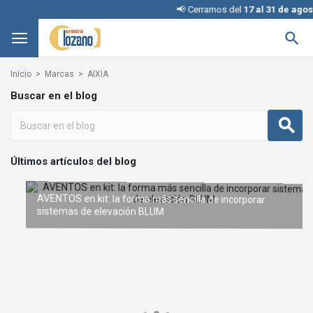
📢 Cerramos del
17 al 31 de agost

Inicio
Marcas
AIXIA
Buscar en el blog
Últimos artículos del blog
AVENTOS en kit: la forma más sencilla de incorporar
REVEGO de BLUM: el sistema de puertas escamoteables que
sistemas de elevación BLUM
Interruptores KINETIC para iluminación: cómo elegir la configuración adecuada
Condena con llave: una solución inteligente y segura sin
te transforma
cambiar la cerradura