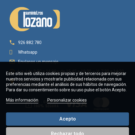

926 882 780
Whatsapp

Envíanos un mensaje

L a J de 8:30 a 14:00 y de 15:45 a 18:30 — V: 7:30 a 14:30
Este sitio web utiliza cookies propias y de terceros para mejorar
nuestros servicios y mostrarle publicidad relacionada con sus

Camino San Jorge, s/n - Aptdo 106 13270 Almagro -
preferencias mediante el análisis de sus hábitos de navegación.
Ciudad Real (España)
Para dar su consentimiento sobre su uso pulse el botón Acepto.
Más información
Personalizar cookies
Acepto
Rechazar todo