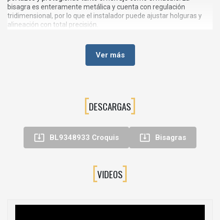
bisagra es enteramente metálica y cuenta con regulación
tridimensional, por lo que el instalador puede ajustar holguras y
alineación con total precisión.
En el croquis técnico de planificación se muestran las distintas
configuraciones de montaje para ángulos de 40º, 45º y 50º con
Ver más
laterales de 19 mm, así como las medidas de taladro de cazoleta,
las cotas para montaje atornillado o INSERTA y los rangos de
ajuste disponibles.
⚙️Características principales
DESCARGAS
Bisagra de
ángulo especial +45º I semisolapada
para
rinconeras con frentes inclinados.
Cazoleta Ø35 mm, estándar en mobiliario de cocina y baño.


BL9348933 Croquis
Bisagras
Sistema
CLIP top BLUMOTION
con cierre suave integrado y
posibilidad de desactivación.
VIDEOS
Bisagra enteramente metálica, robusta y apta para uso
intensivo.
Ángulo de apertura de 95º
, suficiente para un acceso cómodo
al interior del mueble.