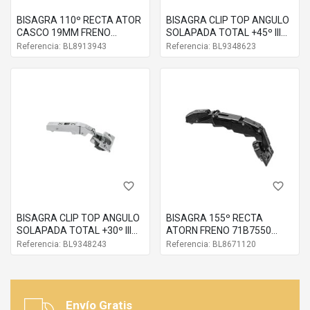
BISAGRA 110º RECTA ATOR
BISAGRA CLIP TOP ANGULO
CASCO 19MM FRENO
SOLAPADA TOTAL +45º III
73B3550
ATOR FRENO 79B9458
Referencia: BL8913943
Referencia: BL9348623
BL9348933
79B9658
Codo
Freno
Atornillar
Ni
favorite_border
favorite_border
BISAGRA CLIP TOP ANGULO
BISAGRA 155º RECTA
SOLAPADA TOTAL +30º III
ATORN FRENO 71B7550
ATOR FRENO 79B9456
ONIX
Referencia: BL9348243
Referencia: BL8671120
Envío Gratis