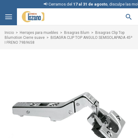
📢 Cerramos del
17 al 31 de agosto
, disculpe las moles

Inicio
Herrajes para muebles
Bisagras Blum
Bisagras Clip Top
Blumotion Cierre suave
BISAGRA CLIP TOP ANGULO SEMISOLAPADA 45º
I FRENO 79B9658