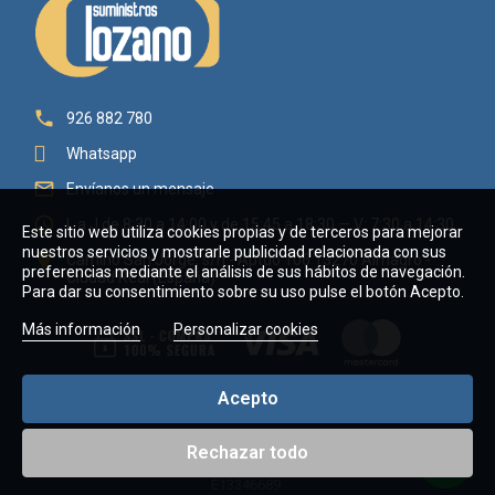

926 882 780
Whatsapp

Envíanos un mensaje

L a J de 8:30 a 14:00 y de 15:45 a 18:30 — V: 7:30 a 14:30
Este sitio web utiliza cookies propias y de terceros para mejorar
nuestros servicios y mostrarle publicidad relacionada con sus

Camino San Jorge, s/n - Aptdo 106 13270 Almagro -
preferencias mediante el análisis de sus hábitos de navegación.
Ciudad Real (España)
Para dar su consentimiento sobre su uso pulse el botón Acepto.
Más información
Personalizar cookies
Acepto
Rechazar todo
Copyright © 2026 Suministros Lozano Villaverde, C.B. - CIF
E13346689.