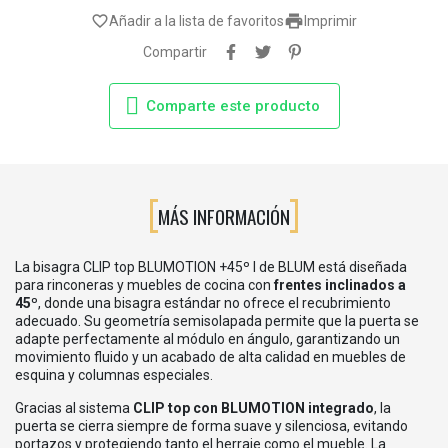

favorite_border
Añadir a la lista de favoritos
Imprimir
Compartir
Comparte este producto
MÁS INFORMACIÓN
La bisagra CLIP top BLUMOTION +45º I de BLUM está diseñada
para rinconeras y muebles de cocina con
frentes inclinados a
45º
, donde una bisagra estándar no ofrece el recubrimiento
adecuado. Su geometría semisolapada permite que la puerta se
adapte perfectamente al módulo en ángulo, garantizando un
movimiento fluido y un acabado de alta calidad en muebles de
esquina y columnas especiales.
Gracias al sistema
CLIP top con BLUMOTION integrado
, la
puerta se cierra siempre de forma suave y silenciosa, evitando
portazos y protegiendo tanto el herraje como el mueble. La