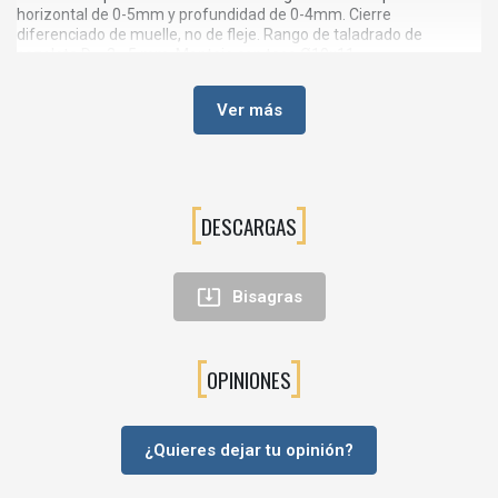
horizontal de 0-5mm y profundidad de 0-4mm. Cierre
diferenciado de muelle, no de fleje. Rango de taladrado de
cazoleta D = 3 - 5 mm. Montaje con taco Ø10x11.
Fabricada en acero niquelado, garantiza una buena resistencia al
Ver más
uso diario y un acabado uniforme que combina con todo tipo de
herrajes. Es una solución muy práctica para montajes nuevos o
para sustituir bisagras dañadas en muebles ya instalados.
💡
Principales ventajas
DESCARGAS
Bisagra Ø26 compacta: ideal para puertas estrechas o
muebles pequeños.
Apertura 95º: acceso cómodo al interior del mueble sin

Bisagras
sobresalir en exceso.
Para puertas de 12 a 22 mm de grosor.
OPINIONES
Regulación de la puerta en horizontal (0–5 mm) y en
profundidad (0–4 mm), facilitando una alineación perfecta
entre puertas.
¿Quieres dejar tu opinión?
Cierre por muelle, más preciso y duradero que el cierre por
fleje.