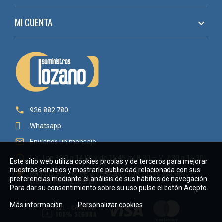
MI CUENTA


926 882 780
Whatsapp

Envíanos un mensaje

L a J de 8:30 a 14:00 y de 15:45 a 18:30 — V: 7:30 a 14:30
Este sitio web utiliza cookies propias y de terceros para mejorar
nuestros servicios y mostrarle publicidad relacionada con sus

Camino San Jorge, s/n - Aptdo 106 13270 Almagro -
preferencias mediante el análisis de sus hábitos de navegación.
Ciudad Real (España)
Para dar su consentimiento sobre su uso pulse el botón Acepto.
Más información
Personalizar cookies