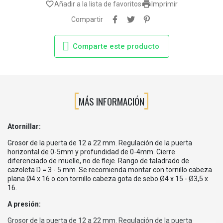

favorite_border
Añadir a la lista de favoritos
Imprimir
Compartir
Comparte este producto
MÁS INFORMACIÓN
Atornillar:
Grosor de la puerta de 12 a 22 mm. Regulación de la puerta
horizontal de 0-5mm y profundidad de 0-4mm. Cierre
diferenciado de muelle, no de fleje. Rango de taladrado de
cazoleta D = 3 - 5 mm. Se recomienda montar con tornillo cabeza
plana Ø4 x 16 o con tornillo cabeza gota de sebo Ø4 x 15 - Ø3,5 x
16.
A presión:
Grosor de la puerta de 12 a 22 mm. Regulación de la puerta