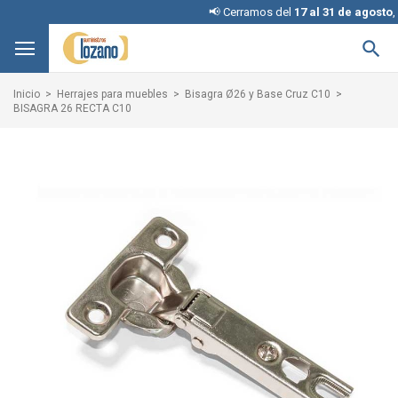
📢 Cerramos del
17 al 31 de agosto
, disc

Inicio
Herrajes para muebles
Bisagra Ø26 y Base Cruz C10
BISAGRA 26 RECTA C10