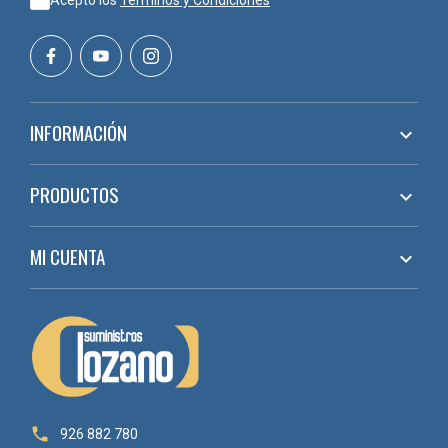
Acepto los
Términos y Condiciones
INFORMACIÓN

PRODUCTOS

MI CUENTA


926 882 780