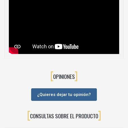
se precise control de acceso al interior del mueble.
💡Ventajas de la cerradura Revalock
Seguridad infantil discreta:
bloqueo efectivo sin alterar la
estética del mueble, al ser un sistema completamente oculto.
Comodidad de uso:
basta acercar la llave magnética a la
zona de cierre para liberar la puerta y poder abrirla con
normalidad.
Instalación rápida:
pensada para carpinteros, montadores de
cocina y aficionados al bricolaje que buscan un sistema fiable y
fácil de colocar.
OPINIONES
Versatilidad:
funciona en diferentes tipos de puertas y
cajones de madera o derivados, tanto en hogar como en
instalaciones profesionales.
¿Quieres dejar tu opinión?
📦Contenido orientativo del kit
El kit de cerradura de seguridad Revalock suele incluir la cerradura
interior, la pieza de contra o enganche y los elementos necesarios
CONSULTAS SOBRE EL PRODUCTO
para su fijación al mueble. Según modelo, puede complementarse
con la llave magnética compatible (se adquiere aparte si se
necesita más de una unidad).