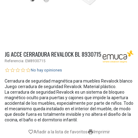
JG ACCE CERRADURA REVALOCK BL 8930715
Referencia:
EM8930715
No hay opiniones
Cerradura de seguridad magnética para muebles Revalock blanco
Juego cerradura de seguridad Revalock. Material plástico.
La cerradura de seguridad Revalock es un sistema de bloqueo
magnético oculto para puertas y cajones que impide la apertura
accidental de los muebles, especialmente por parte de niños. Todo
el mecanismo queda instalado en el interior del mueble, de modo
que desde fuera es totalmente invisible y no altera el diseño de la
cocina, el baño o el dormitorio infantil.

favorite_border
Añadir a la lista de favoritos
Imprimir