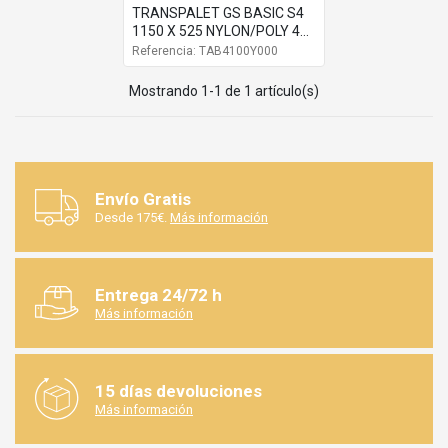
TRANSPALET GS BASIC S4
1150 X 525 NYLON/POLY 4
NYL
Referencia: TAB4100Y000
Mostrando 1-1 de 1 artículo(s)
Envío Gratis
Desde 175€.
Más información
Entrega 24/72 h
Más información
15 días devoluciones
Más información