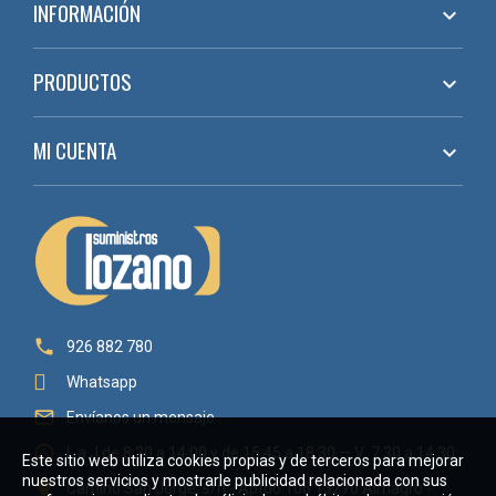
INFORMACIÓN

PRODUCTOS

MI CUENTA


926 882 780
Whatsapp

Envíanos un mensaje

L a J de 8:30 a 14:00 y de 15:45 a 18:30 — V: 7:30 a 14:30
Este sitio web utiliza cookies propias y de terceros para mejorar
nuestros servicios y mostrarle publicidad relacionada con sus

Camino San Jorge, s/n - Aptdo 106 13270 Almagro -