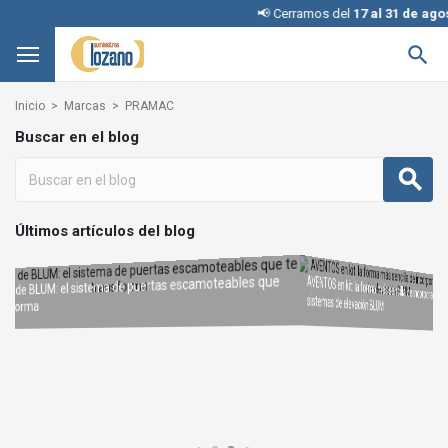
📢 Cerramos del
17 al 31 de agos

Inicio
Marcas
PRAMAC
Buscar en el blog
Últimos artículos del blog
AVENTOS en kit: la forma más sencilla de incorporar
REVEGO de BLUM: el sistema de puertas escamoteables que
Interruptores KINETIC para iluminación: cómo elegir la
sistemas de elevación BLUM
Condena con llave: una solución inteligente y segura sin
configuración adecuada
te transforma
cambiar la cerradura