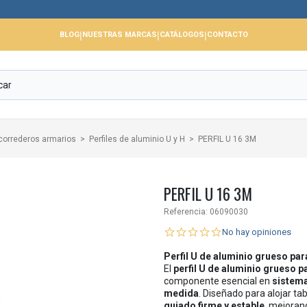
📢 Cerramo
|
|
|
BLOG
NUESTRAS MARCAS
CATÁLOGOS
CONTACTO
 correderos armarios
Perfiles de aluminio U y H
PERFIL U 16 3M
PERFIL U 16 3M
Referencia:
06090030
No hay opiniones
Perfil U de aluminio grueso pa
El
perfil U de aluminio grueso 
componente esencial en
sistema
medida
. Diseñado para alojar ta
guiado firme y estable
, mejoran