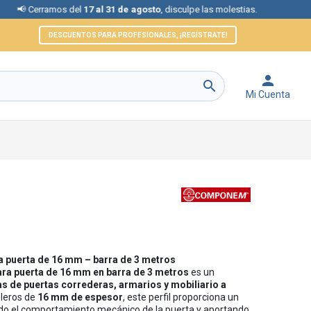
s del
17 al 31 de agosto
, disculpe las molestias.
📞 Atención al 
DESCUENTOS PARA PROFESIONALES, ¡REGÍSTRATE!


Mi Cuenta
ra puerta de 16 mm – barra de 3 metros
para puerta de 16 mm en barra de 3 metros
es un
s de puertas correderas, armarios y mobiliario a
bleros de
16 mm de espesor
, este perfil proporciona un
do el comportamiento mecánico de la puerta y aportando