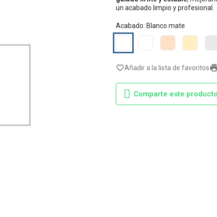
un acabado limpio y profesional.
Acabado: Blanco mate
Blanco
Blanco
Haya
Pino
Pla
mate
rebarnizable
vaporizada
ma
favorite_border
Añadir a la lista de favoritos
Comparte este product