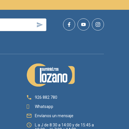


926 882 780
Whatsapp

Envíanos un mensaje

L a J de 8:30 a 14:00 y de 15:45 a