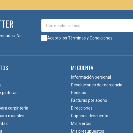
TTER
vedades ¡No
Acepto los
Términos y Condiciones
TOS
MI CUENTA
Información personal
s
Devoluciones de mercancía
y pinturas
Pedidos
Facturas por abono
para carpintería
Direcciones
 para muebles
Cupones descuento
ntas
Mis alertas
ca
Mis presupuestos