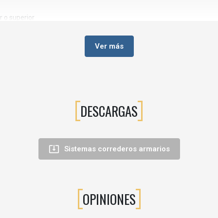
r o superior
Ver más
rederos
e
DESCARGAS

Sistemas correderos armarios
OPINIONES