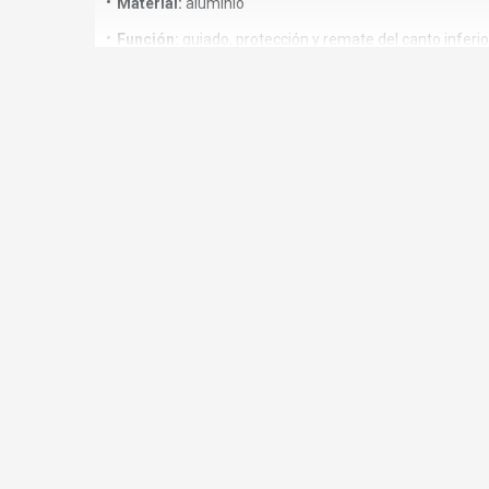
Material:
aluminio
Función:
guiado, protección y remate del canto inferio
💡Ventajas del perfil U
Aporta
rigidez y estabilidad
a la puerta
Mejora el
deslizamiento y el guiado
en sistemas cor
Protege el canto del tablero frente a golpes y desgast
Estética limpia y discreta
Fácil de
cortar y adaptar
a la medida necesaria
🔧Aplicaciones habituales
Puertas correderas de armario
Vestidores
Muebles de almacenamiento
Carpintería interior y mobiliario a medida