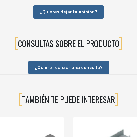
¿Quieres dejar tu opinión?
e.
ste correcto.
CONSULTAS SOBRE EL PRODUCTO
izado.
¿Quiere realizar una consulta?
 de 16 mm
.
daptarlo a la longitud necesaria.
TAMBIÉN TE PUEDE INTERESAR
correderas
, aportando guiado y protección.
lizada y fabricación de armarios
.
perfil U de aluminio para puertas de 16 mm
, con
acabado blanco
, al