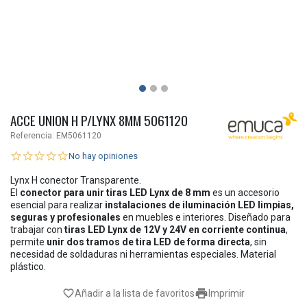
ACCE UNION H P/LYNX 8MM 5061120
Referencia:
EM5061120
No hay opiniones
Lynx H conector Transparente.
El
conector para unir tiras LED Lynx de 8 mm
es un accesorio
esencial para realizar
instalaciones de iluminación LED limpias,
seguras y profesionales
en muebles e interiores. Diseñado para
trabajar con
tiras LED Lynx de 12V y 24V en corriente continua
,
permite
unir dos tramos de tira LED de forma directa
, sin
necesidad de soldaduras ni herramientas especiales. Material
plástico.

favorite_border
Añadir a la lista de favoritos
Imprimir