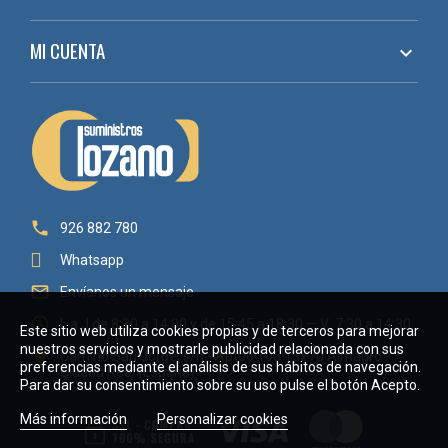
MI CUENTA


926 882 780
Whatsapp

Envíanos un mensaje

L a J de 8:30 a 14:00 y de 15:45 a 18:30 — V: 7:30 a 14:30
Este sitio web utiliza cookies propias y de terceros para mejorar
nuestros servicios y mostrarle publicidad relacionada con sus

Camino San Jorge, s/n - Aptdo 106 13270 Almagro -
preferencias mediante el análisis de sus hábitos de navegación.
Ciudad Real (España)
Para dar su consentimiento sobre su uso pulse el botón Acepto.
Más información
Personalizar cookies