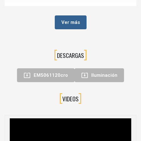
⚙️Características principales
Conector para
unión directa de tiras LED
Ver más
Compatible con
tiras LED Lynx
Alimentación:
12V DC y 24V DC
Ancho de tira compatible:
8 mm
DESCARGAS
Instalación
sin soldaduras
Unión rápida, limpia y segura


EM5061120cro
Iluminación
Fabricado en
plástico
Uso interior
VIDEOS
🔧Aplicaciones recomendadas
Unión de tramos en
tiras LED para muebles
Adaptación de longitudes tras cortes
Proyectos de
carpintería e interiorismo