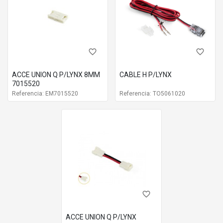
favorite_border
favorite_border
ACCE UNION Q P/LYNX 8MM
CABLE H P/LYNX
7015520
Referencia: EM7015520
Referencia: TO5061020
favorite_border
ACCE UNION Q P/LYNX