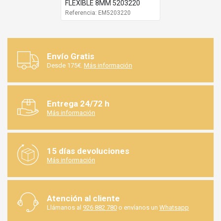
FLEXIBLE 8MM 5203220
Referencia: EM5203220
Envío Gratis
Desde 175€.
Más información
Entrega 24/72 h
Más información
15 días devoluciones
Más información
Atención al cliente
Llámanos al
926 882 780
o envíanos un
Whatsapp