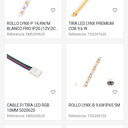
Eficiencia
L
Nº de leds
favorite_border
favorite_border
D (49 lm / W)
1.008 mm
128 LEDs / m
ROLLO LYNX-P 14,4W/M
TIRA LED LYNX PREMIUM
BLANCO FRIO IP20 (12V DC)
COB 9,6 W
D (49 lm / W)
3.024 mm
128 LEDs / m
5M 5209620
Referencia: EM5209620
Referencia: TO5207620
D (49 lm / W)
5.040 mm
128 LEDs / m
E (49 lm / W)
1.008 mm
128 LEDs / m
E (49 lm / W)
3.024 mm
128 LEDs / m
E (49 lm / W)
5.040 mm
128 LEDs / m
favorite_border
favorite_border
CABLE P/TIRA LED RGB
ROLLO LYNX-B 9,6W IP65 5M
10MM 5020620
Referencia: EM5020620
Referencia: TO5200720