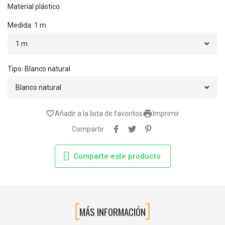
Material plástico.
Medida: 1 m
Tipo: Blanco natural

favorite_border
Añadir a la lista de favoritos
Imprimir
Compartir
Comparte este producto
MÁS INFORMACIÓN