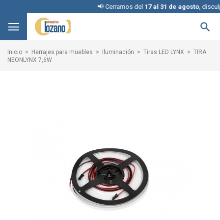
📢 Cerramos del
17 al 31 de agosto
, disculpe l

Inicio
Herrajes para muebles
Iluminación
Tiras LED LYNX
TIRA
NEONLYNX 7,6W