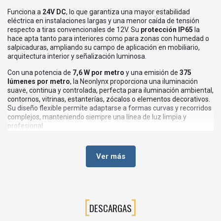
Funciona a
24V DC
, lo que garantiza una mayor estabilidad
eléctrica en instalaciones largas y una menor caída de tensión
respecto a tiras convencionales de 12V. Su
protección IP65
la
hace apta tanto para interiores como para zonas con humedad o
salpicaduras, ampliando su campo de aplicación en mobiliario,
arquitectura interior y señalización luminosa.
Con una potencia de
7,6 W por metro
y una emisión de
375
lúmenes por metro
, la Neonlynx proporciona una iluminación
suave, continua y controlada, perfecta para iluminación ambiental,
contornos, vitrinas, estanterías, zócalos o elementos decorativos.
Su diseño flexible permite adaptarse a formas curvas y recorridos
complejos, manteniendo siempre una línea de luz limpia y
profesional.
Se suministra en
rollos de 5 metros
, con posibilidad de
corte a
medida
, facilitando una instalación precisa y personalizada según
Ver más
las necesidades de cada proyecto.
💡Características principales
Tira LED tipo neón con
luz continua sin efecto punteado
DESCARGAS
Alimentación
24V DC
(requiere convertidor)