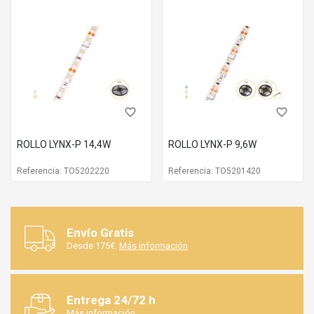
favorite_border
favorite_border
ROLLO LYNX-P 14,4W
ROLLO LYNX-P 9,6W
Referencia: TO5202220
Referencia: TO5201420
Envío Gratis
Desde 175€.
Más información
Entrega 24/72 h
Más información