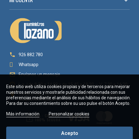


926 882 780
Whatsapp

Envíanos un mensaje

L a J de 8:30 a 14:00 y de 15:45 a 18:30 — V: 7:30 a 14:30
Este sitio web utiliza cookies propias y de terceros para mejorar
nuestros servicios y mostrarle publicidad relacionada con sus

Camino San Jorge, s/n - Aptdo 106 13270 Almagro -
preferencias mediante el análisis de sus hábitos de navegación.
Ciudad Real (España)
Para dar su consentimiento sobre su uso pulse el botón Acepto.
Más información
Personalizar cookies
Acepto