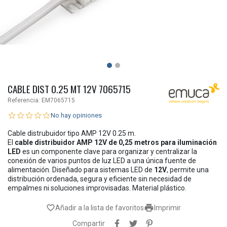
CABLE DIST 0.25 MT 12V 7065715
Referencia:
EM7065715
No hay opiniones
Cable distrubuidor tipo AMP 12V 0.25 m.
El
cable distribuidor AMP 12V de 0,25 metros para iluminación
LED
es un componente clave para organizar y centralizar la
conexión de varios puntos de luz LED a una única fuente de
alimentación. Diseñado para sistemas LED de
12V
, permite una
distribución ordenada, segura y eficiente sin necesidad de
empalmes ni soluciones improvisadas. Material plástico.

favorite_border
Añadir a la lista de favoritos
Imprimir
Compartir