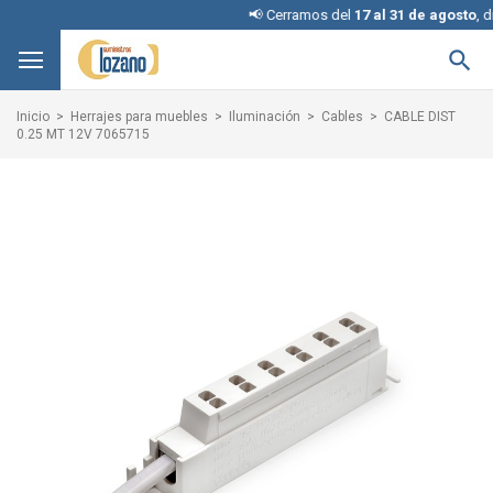
📢 Cerramos del
17 al 31 de agosto
, discul

Inicio
Herrajes para muebles
Iluminación
Cables
CABLE DIST
0.25 MT 12V 7065715