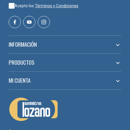
Acepto los
Términos y Condiciones
Su equilibrio entre resistencia, facilidad de aplicación y fiabilidad la
convierte en un adhesivo de referencia para numerosos
profesionales.
⚡CONSEJOS PARA OBTENER LOS MEJORES RESULTADOS
INFORMACIÓN

Para maximizar la calidad de la unión:
Aplicar sobre superficies limpias y secas.
PRODUCTOS

Distribuir uniformemente el adhesivo.
Respetar los tiempos de prensado recomendados.
Utilizar la presión adecuada durante el ensamblaje.
MI CUENTA

Evitar contaminantes como polvo, grasa o restos de acabado.
Una correcta aplicación garantiza una unión resistente y duradera.
❓PREGUNTAS FRECUENTES (FAQ)
¿Qué es la Cola Blanca D3 303?