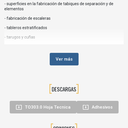
- superficies en la fabricación de tabiques de separación y de
elementos
- fabricación de escaleras
- tableros estratificados
- tarugos y cuñas
- maderas duras y exóticas
- por alta frecuencia
Ver más
- encolado en la construcción de barcos
Ventajas
- utilización como cola monocomponente, no es necesario
DESCARGAS
mezclar
- utilización como cola bicomponente, para grandes exigencias


TO303.0 Hoja Tecnica
Adhesivos
- apropiada para encolado en caliente y en frío
- tiempo de prensado corto
- la composición de KLEIBERIT 303.0 equivale la norma FDA 21CFR