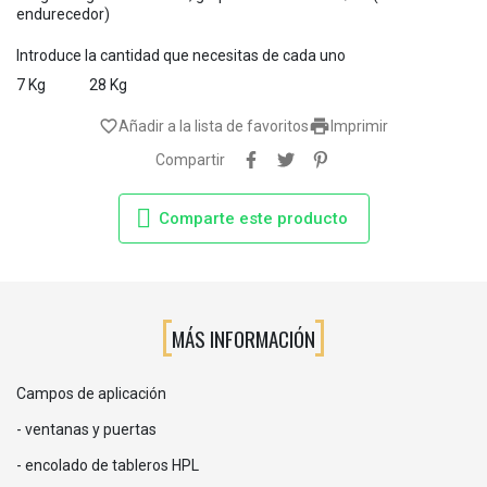
endurecedor)
Introduce la cantidad que necesitas de cada uno
7 Kg
28 Kg

favorite_border
Añadir a la lista de favoritos
Imprimir
Compartir
Comparte este producto
MÁS INFORMACIÓN
Campos de aplicación
- ventanas y puertas
- encolado de tableros HPL