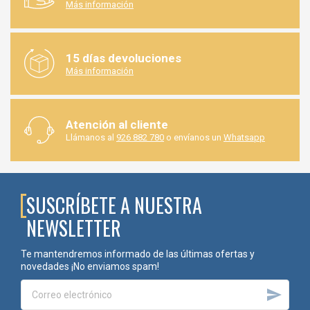
Más información
✔ Excelente comportamiento mecánico
✔ Ideal para cocinas y baños
✔ Uso profesional
Cola Blanca D2
15 días devoluciones
Más información
✔ Adecuada para interiores secos
✔ Menor resistencia a la humedad
Cuando se busca una unión más resistente y duradera, la cola D3
Atención al cliente
es la opción recomendada.
Llámanos al
926 882 780
o envíanos un
Whatsapp
🧩ESPECIALMENTE INDICADA PARA FABRICANTES DE
MUEBLES
SUSCRÍBETE A NUESTRA
La Cola Blanca Exterior D3 303 es una solución muy valorada en:
NEWSLETTER
Fabricación de cocinas
Producción de mobiliario de baño
Te mantendremos informado de las últimas ofertas y
Carpintería interior
novedades ¡No enviamos spam!
Fabricación de puertas
Talleres de ebanistería

Montaje de mobiliario comercial