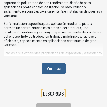
espuma de poliuretano de alto rendimiento diseñada para
aplicaciones profesionales de fijación, sellado, relleno y
aislamiento en construcción, carpintería e instalación de puertas y
ventanas.
Su formulación específica para aplicación mediante pistola
permite un control mucho más preciso del producto, una
dosificación uniforme y un mayor aprovechamiento del contenido
del envase. Esto se traduce en trabajos más limpios, rápidos y
eficientes, especialmente en aplicaciones continuas o de gran
volumen.
Gracias a sus excelentes propiedades de expansión y aislamiento,
la PU 47 es una solución ideal para profesionales que buscan
resultados de máxima calidad en instalaciones y trabajos de obra.
Ver más
💡VENTAJAS DE LA ESPUMA DE MONTAJE PU 47
Aplicación profesional con pistola
Permite un control preciso del caudal y una aplicación más limpia.
DESCARGAS
Excelente capacidad de expansión
Rellena eficazmente huecos, juntas y cavidades.