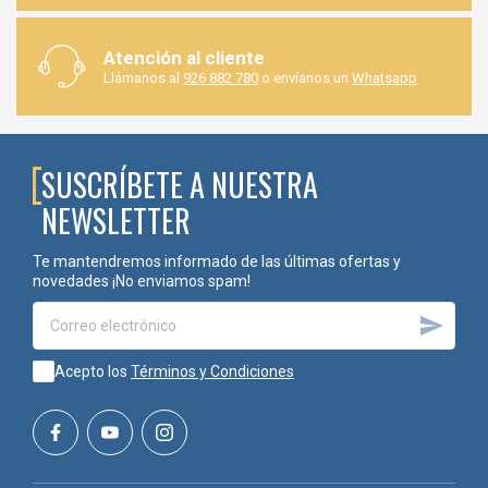
Madera.
PVC.
Atención al cliente
Aluminio.
Llámanos al
926 882 780
o envíanos un
Whatsapp
Cemento.
Materiales habituales de construcción.
Su versatilidad permite utilizarla en una amplia variedad de
proyectos.
SUSCRÍBETE A NUESTRA
NEWSLETTER
🧪SOLUCIÓN IDEAL PARA PROFESIONALES
Te mantendremos informado de las últimas ofertas y
Esta espuma es utilizada habitualmente por:
novedades ¡No enviamos spam!
Carpinterías.

Instaladores de puertas.
Instaladores de ventanas.
Acepto los
Términos y Condiciones
Empresas de reformas.
Constructores.
Técnicos de mantenimiento.
Gracias a su elevado rendimiento y facilidad de aplicación.