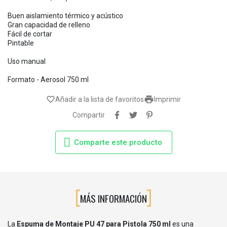
Buen aislamiento térmico y acústico
Gran capacidad de relleno
Fácil de cortar
Pintable
Uso manual
Formato - Aerosol 750 ml

favorite_border
Añadir a la lista de favoritos
Imprimir
Compartir
Comparte este producto
MÁS INFORMACIÓN
La
Espuma de Montaje PU 47 para Pistola 750 ml
es una