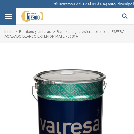
📢 Cerramos del
17 al 31 de agosto
, disculpe las 

Inicio
Barnices y pinturas
Barniz al agua esfera exterior
ESFERA
ACABADO BLANCO EXTERIOR MATE 700316