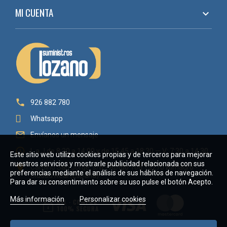
MI CUENTA


926 882 780
Whatsapp

Envíanos un mensaje

L a J de 8:30 a 14:00 y de 15:45 a 18:30 — V: 7:30 a 14:30
Este sitio web utiliza cookies propias y de terceros para mejorar
nuestros servicios y mostrarle publicidad relacionada con sus

Camino San Jorge, s/n - Aptdo 106 13270 Almagro -
preferencias mediante el análisis de sus hábitos de navegación.
Ciudad Real (España)
Para dar su consentimiento sobre su uso pulse el botón Acepto.
Más información
Personalizar cookies