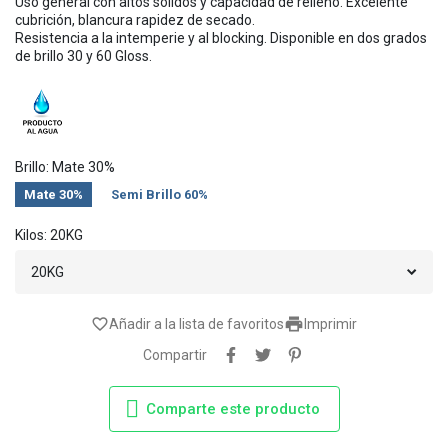
Uso general con altos sólidos y capacidad de relleno. Excelente
cubrición, blancura rapidez de secado.
Resistencia a la intemperie y al blocking. Disponible en dos grados
de brillo 30 y 60 Gloss.
Brillo: Mate 30%
Mate 30%
Semi Brillo 60%
Kilos: 20KG

favorite_border
Añadir a la lista de favoritos
Imprimir
Compartir
Comparte este producto