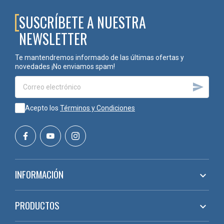
SUSCRÍBETE A NUESTRA
VA700316
Blanco
Mate
20
20 UND
30%
Kg
NEWSLETTER
VA700317.5
Blanco
Semi
5 Kg
5 UND
Te mantendremos informado de las últimas ofertas y
Brillo
novedades ¡No enviamos spam!
60%

VA700317.20
Blanco
Semi
20
20 UND
Brillo
Kg
Acepto los
Términos y Condiciones
60%
INFORMACIÓN

PRODUCTOS
