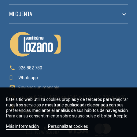
MI CUENTA


926 882 780
Whatsapp

Envíanos un mensaje

L a J de 8:30 a 14:00 y de 15:45 a 18:30 — V: 7:30 a 14:30
Este sitio web utiliza cookies propias y de terceros para mejorar
nuestros servicios y mostrarle publicidad relacionada con sus

Camino San Jorge, s/n - Aptdo 106 13270 Almagro -
preferencias mediante el análisis de sus hábitos de navegación.
Ciudad Real (España)
Para dar su consentimiento sobre su uso pulse el botón Acepto.
Más información
Personalizar cookies