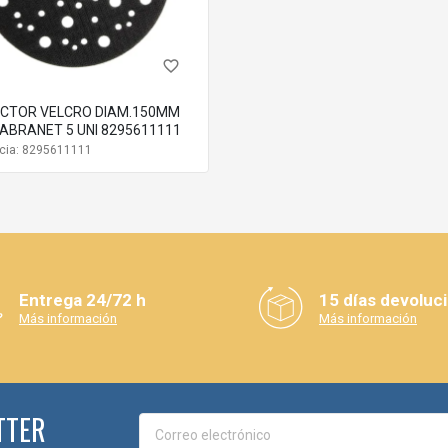
favorite_border
CTOR VELCRO DIAM.150MM
 ABRANET 5 UNI 8295611111
cia: 8295611111
Entrega 24/72 h
15 días devoluc
Más información
Más información
TTER