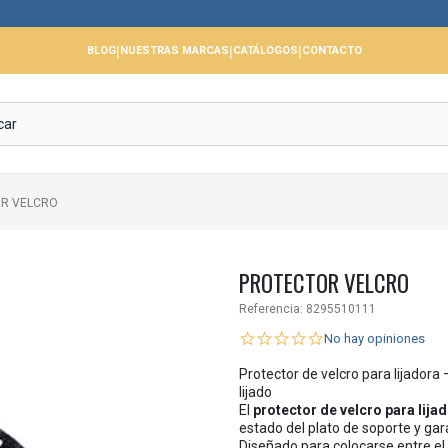

|
|
|
BLOG
NUESTRAS MARCAS
CATÁLOGOS
CONTACTO
R VELCRO
PROTECTOR VELCRO
Referencia:
8295510111
No hay opiniones
Protector de velcro para lijadora 
lijado
El
protector de velcro para lija
estado del plato de soporte y gar
Diseñado para colocarse entre el p