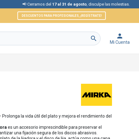
 Cerramos del
17 al 31 de agosto
, disculpe las molestias.
📞 At
DESCUENTOS PARA PROFESIONALES, ¡REGÍSTRATE!


Mi Cuenta
– Prolonga la vida útil del plato y mejora el rendimiento del
dora
es un accesorio imprescindible para preservar el
antizar una fijación segura de los discos abrasivos.
lato de la lijadora y el disco de lija, actúa como una capa