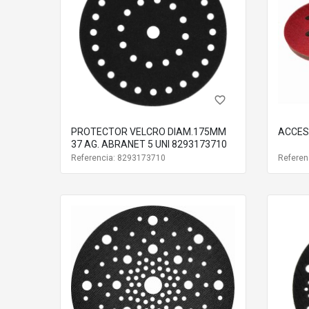
sujeción de los discos abrasivos. Un accesorio práctico y 
Código
Med
8295510111
Ø12
8295610111
Ø15
favorite_border
8299502011
81 
PROTECTOR VELCRO DIAM.175MM
ACCES
37 AG. ABRANET 5 UNI 8293173710
8299402011
93 
Referencia: 8293173710
Referen
8299512011
115