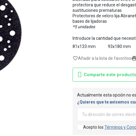
protectora que reduce el desgaste 
sustituciones prematuras.
Protectores de velcro lija Abranet
bases de lijadoras
*5 unidades
Introduce la cantidad que necesi
81x133 mm
93x180 mm
favorite_border
Añadir a la lista de favoritos
Comparte este product
Actualmente esta opción no es
¿Quieres que te avisemos cu
Acepto los
Términos y Cond