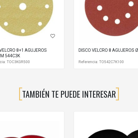
ara lijadora?
 producido por el cambio frecuente de discos abrasivos.
favorite_border
 VELCRO 8+1 AGUJEROS
DISCO VELCRO 8 AGUJEROS 
sivo de forma rápida y sencilla, sin necesidad de herramientas especiales.
M 544C3K
ncia: TOC3KGR500
Referencia: TO542C7K100
or fijación del abrasivo y un funcionamiento más estable durante el tra
TAMBIÉN TE PUEDE INTERESAR
le o cuando disminuya su capacidad de adherencia.
ofesionales que utilizan la lijadora de forma habitual y desean prolongar
ADA TRABAJO DE LIJADO
cilla que ayuda a mantener el máximo rendimiento de la herramienta, re