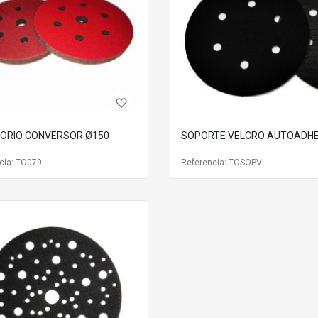
rentable para cualquier profesional o aficionado exigente.
ida
Agujero
0
75
0
67
favorite_border
x 133 mm
54
ORIO CONVERSOR Ø150
SOPORTE VELCRO AUTOADHE
x 180 mm
76
cia: TO079
Referencia: TOSOPV
 x 230 mm
10