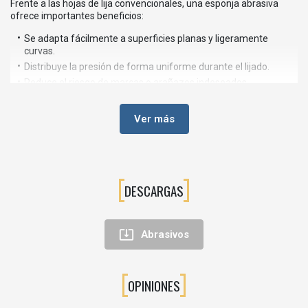
Frente a las hojas de lija convencionales, una esponja abrasiva
ofrece importantes beneficios:
Se adapta fácilmente a superficies planas y ligeramente
curvas.
Distribuye la presión de forma uniforme durante el lijado.
Reduce el riesgo de marcas o arañazos indeseados.
Proporciona un agarre cómodo y seguro.
Permite trabajar con mayor precisión en zonas de difícil
Ver más
acceso.
Es resistente y adecuada para un uso continuado.
⚙️CARACTERÍSTICAS PRINCIPALES
DESCARGAS
Diseño plano para un lijado uniforme.
Núcleo de espuma flexible de alta calidad.
Excelente adaptación a perfiles y contornos.

Abrasivos
Ligera y fácil de manejar.
Ideal para trabajos manuales de acabado.
Compatible con múltiples aplicaciones sobre madera y otros
OPINIONES
materiales.
Indicada para uso profesional y bricolaje avanzado.