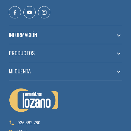
CEC2
100
CEC3
180
INFORMACIÓN

PRODUCTOS

MI CUENTA


926 882 780