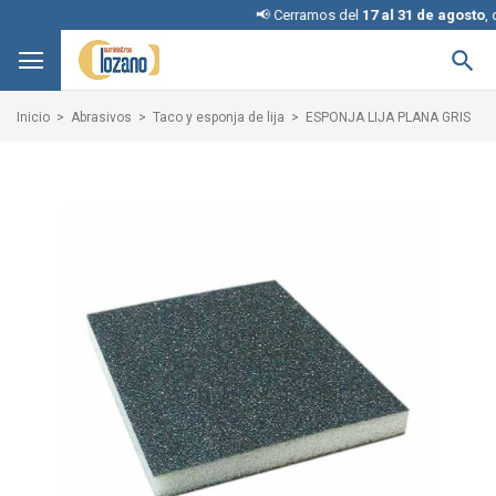
📢 Cerramos del
17 al 31 de agosto
, discu

Inicio
Abrasivos
Taco y esponja de lija
ESPONJA LIJA PLANA GRIS