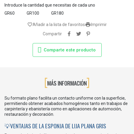
Introduce la cantidad que necesitas de cada uno
GR60
GR100
GR180

favorite_border
Añadir a la lista de favoritos
Imprimir
Compartir
Comparte este producto
MÁS INFORMACIÓN
Su formato plano facilita un contacto uniforme con la superficie,
permitiendo obtener acabados homogéneos tanto en trabajos de
carpintería y ebanistería como en aplicaciones de automoción,
restauración y decoración.
💡VENTAJAS DE LA ESPONJA DE LIJA PLANA GRIS