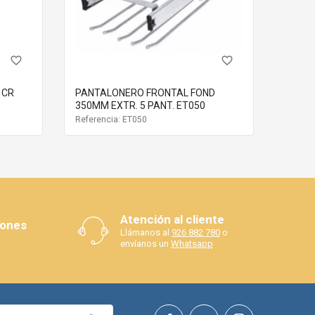
favorite_border
favorite_border
 CR
PANTALONERO FRONTAL FOND
350MM EXTR. 5 PANT. ET050
Referencia: ET050
Atención al cliente
iones
Llámanos al
926 882 780
o
envíanos un
Whatsapp