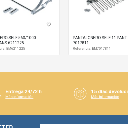
favorite_border
ERO SELF 560/1000
PANTALONERO SELF 11 PANT.
ANS 6211225
7017811
cia: EM6211225
Referencia: EM7017811
Entrega 24/72 h
15 días devoluc
Más información
Más información