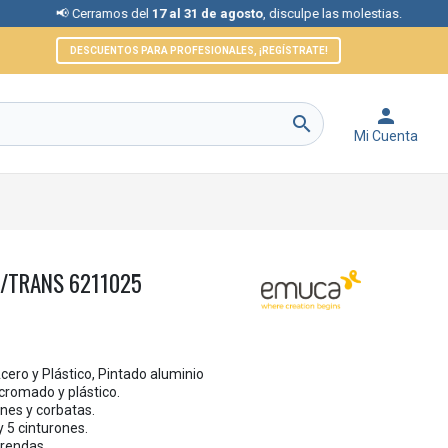
 Cerramos del
17 al 31 de agosto
, disculpe las molestias.
📞 Ate
DESCUENTOS PARA PROFESIONALES, ¡REGÍSTRATE!


Mi Cuenta
R/TRANS 6211025
Acero y Plástico, Pintado aluminio
cromado y plástico.
nes y corbatas.
 5 cinturones.
 prendas.