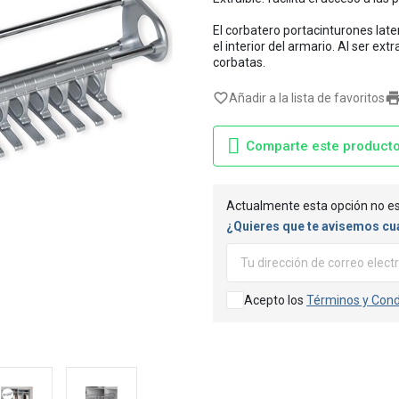
El corbatero portacinturones later
el interior del armario. Al ser ex
corbatas.
favorite_border
Añadir a la lista de favoritos
Comparte este product
Actualmente esta opción no es
¿Quieres que te avisemos cu
Acepto los
Términos y Cond