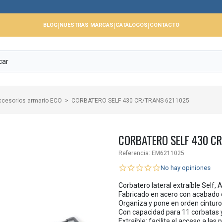
📢
|
|
|
BLOG
NUESTRAS MARCAS
CATÁLOGOS
CONTACTO
ccesorios armario ECO
CORBATERO SELF 430 CR/TRANS 6211025
CORBATERO SELF 430 C
Referencia:
EM6211025
No hay opiniones
Corbatero lateral extraíble Self, 
Fabricado en acero con acabado 
Organiza y pone en orden cinturo
Con capacidad para 11 corbatas y
Extraíble: facilita el acceso a las