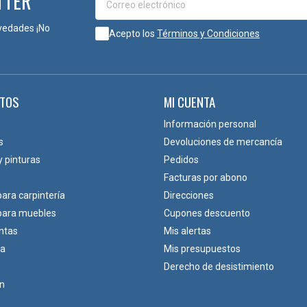
TTER
vedades ¡No
Acepto los
Términos y Condiciones
TOS
MI CUENTA
Información personal
s
Devoluciones de mercancía
y pinturas
Pedidos
Facturas por abono
para carpintería
Direcciones
 para muebles
Cupones descuento
ntas
Mis alertas
ca
Mis presupuestos
Derecho de desistimiento
ón