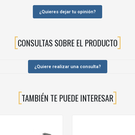
?
ecesario para su instalación. Es una solución muy habitual en armarios 
¿Quieres dejar tu opinión?
l corbatero hacia el exterior para facilitar el acceso a los pantalones.
milares, manteniéndolos ordenados y bien ventilados.
CONSULTAS SOBRE EL PRODUCTO
o?
se fácilmente con otros accesorios interiores y herrajes del armario.
¿Quiere realizar una consulta?
istas y fabricantes de armarios por su durabilidad y funcionalidad.
TAMBIÉN TE PUEDE INTERESAR
íble