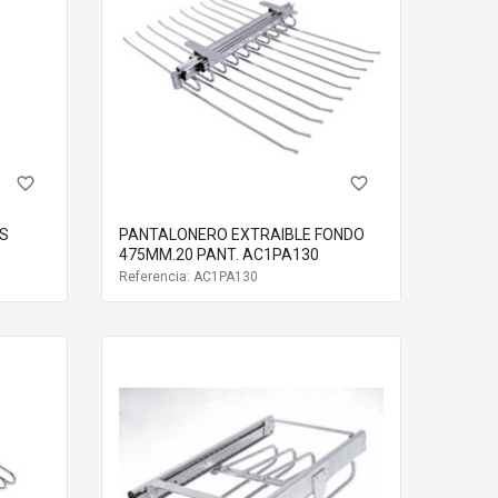
favorite_border
favorite_border
S
PANTALONERO EXTRAIBLE FONDO
475MM.20 PANT. AC1PA130
Referencia: AC1PA130