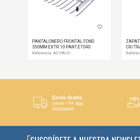
favorite_border
PANTALONERO FRONTAL FOND
ZAPAT
350MM EXTR.10 PANT.ET040
CR/TR
Referencia: AC1PA101
Referen
Envío Gratis
Desde 175€.
Más
información