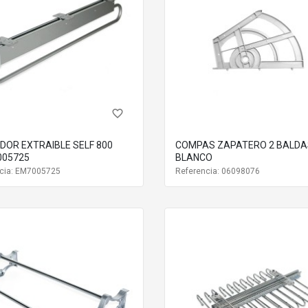
favorite_border
DOR EXTRAIBLE SELF 800
COMPAS ZAPATERO 2 BALDA
005725
BLANCO
cia: EM7005725
Referencia: 06098076