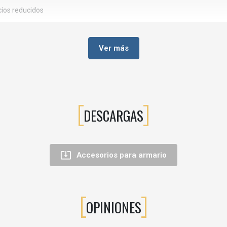
cios reducidos
s de alta calidad
Ver más
rrugas
DESCARGAS

Accesorios para armario
da
OPINIONES