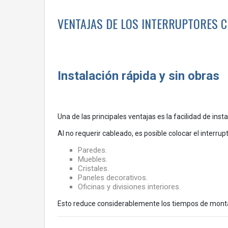
Hoteles y alojamientos
VENTAJAS DE LOS INTERRUPTORES C
Tecnología eficiente para espacios modernos
Productos relacionados para completar la instalació
Soluciones innovadoras en Suministros Lozano
Instalación rápida y sin obras
Conclusión
¿Estás planificando una reforma o un nuevo proye
Una de las principales ventajas es la facilidad de insta
Al no requerir cableado, es posible colocar el interru
Paredes.
Muebles.
Cristales.
Paneles decorativos.
Oficinas y divisiones interiores.
Esto reduce considerablemente los tiempos de montaje