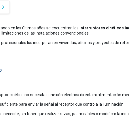
keyboard_arrow_down
tando en los últimos años se encuentran los
interruptores cinéticos i
 limitaciones de las instalaciones convencionales.
 profesionales los incorporan en viviendas, oficinas y proyectos de ref
?
uptor cinético no necesita conexión eléctrica directa ni alimentación me
suficiente para enviar la señal al receptor que controla la iluminación.
necesite, sin tener que realizar rozas, pasar cables o modificar la insta