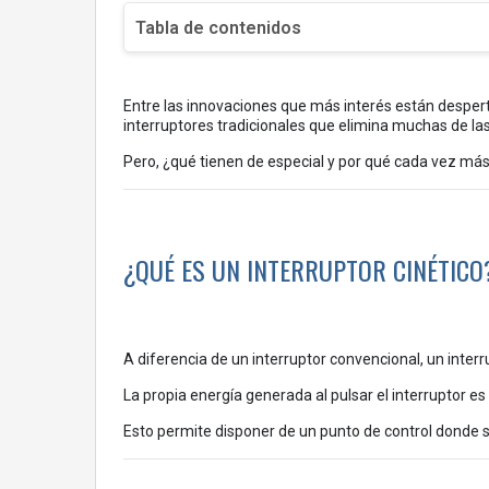
Tabla de contenidos
¿Qué es un interruptor cinético?
Entre las innovaciones que más interés están desper
Ventajas de los interruptores cinéticos inalámbricos
interruptores tradicionales que elimina muchas de las
Instalación rápida y sin obras
Pero, ¿qué tienen de especial y por qué cada vez más
Sin pilas y sin mantenimiento
Flexibilidad total en la ubicación
¿QUÉ ES UN INTERRUPTOR CINÉTICO
Ideal para proyectos de reforma
Mayor libertad en el diseño de interiores
Solución práctica para espacios difíciles
A diferencia de un interruptor convencional, un interr
Aplicaciones habituales
La propia energía generada al pulsar el interruptor es 
Viviendas
Esto permite disponer de un punto de control donde se 
Oficinas
Locales comerciales