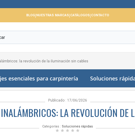
|
|
|
BLOG
NUESTRAS MARCAS
CATÁLOGOS
CONTACTO
alámbricos: la revolución de la iluminación sin cables
jes esenciales para carpintería
Soluciones rápid
Publicado : 17/06/2026
INALÁMBRICOS: LA REVOLUCIÓN DE L
Categorías :
Soluciones rápidas
star
star
star
star
star