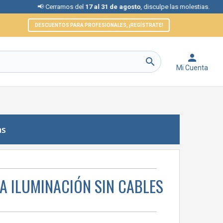
📢 Cerramos del
17 al 31 de agosto
, disculpe las molestias.
DESCUENTOS PARA PROFESIONALES, ¡REGÍSTRATE!


Mi Cuenta
as
A ILUMINACIÓN SIN CABLES