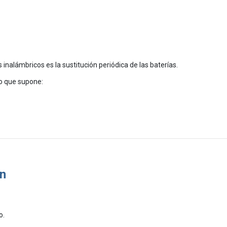
nalámbricos es la sustitución periódica de las baterías.
lo que supone:
ón
o.