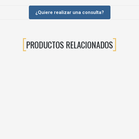
¿Quiere realizar una consulta?
 C80 SOFT supercodo?
, puertas que quedan dentro del casco del mueble, no solapadas sobre el 
PRODUCTOS RELACIONADOS
 el taladro estándar de cazoleta Ø35 mm indicado por el fabricante.
cional?
e (soft-close) en la propia bisagra
, por lo que no es necesario añadir 
m y patrón de fijación habitual. Para un resultado óptimo se recomiend
Montaje
odo
Tornillo