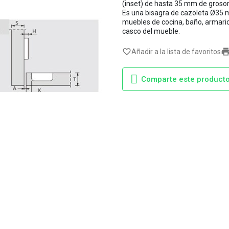
(inset) de hasta 35 mm de grosor 
Es una bisagra de cazoleta Ø35 
muebles de cocina, baño, armario
casco del mueble.
favorite_border
Añadir a la lista de favoritos
Comparte este product