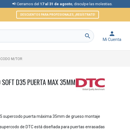
ramos del
17 al 31 de agosto
, disculpe las molestias.
📞 Atenció
DESCUENTOS PARA PROFESIONALES, ¡REGÍSTRATE!


Mi Cuenta
ERCODO M/TOR
0 SOFT D35 PUERTA MAX 35MM
5 supercodo puerta máxima 35mm de grueso montaje
supercodo de DTC está diseñada para puertas enrasadas