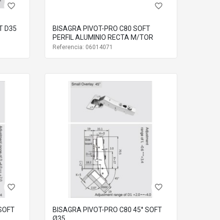
favorite_border
favorite_border
T D35
BISAGRA PIVOT-PRO C80 SOFT
PERFIL ALUMINIO RECTA M/TOR
Referencia: 06014071
favorite_border
favorite_border
 SOFT
BISAGRA PIVOT-PRO C80 45° SOFT
Ø35