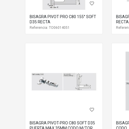
favorite_border
BISAGRA PIVOT PRO C80 155° SOFT
BISAG
D35 RECTA
RECTA
Referencia: TO06014051
Referen
favorite_border
BISAGRA PIVOT-PRO C80 SOFT D35
BISAG
PUERTA MAX 35MM CODO M/TOR
CODO