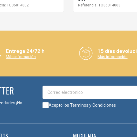
cia: TO06014002
Referencia: TO06014063
Entrega 24/72 h
15 días devoluc
Más información
Más información
TTER
vedades ¡No
Acepto los
Términos y Condiciones
TOS
MI CUENTA