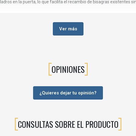
taladros en la puerta, lo que facilita el recambio de bisagras existentes
e la puerta (altura, lateral y profundidad) una vez instalada, logrando 
Ver más
ra soportar el uso diario en cocinas, baños y armarios de uso frecue
 bajos, altos o columnas.
es alineados.
OPINIONES
ficina que requieran un acabado discreto y puertas silenciosas.
sta bisagra supercodo con bases rectas o cruz según el diseño.
¿Quieres dejar tu opinión?
idad de herrajes especiales complejos.
calidad del mueble.
CONSULTAS SOBRE EL PRODUCTO
ción de bisagras antiguas manteniendo el taladro de Ø35 mm.
s gracias al sistema amortiguado.