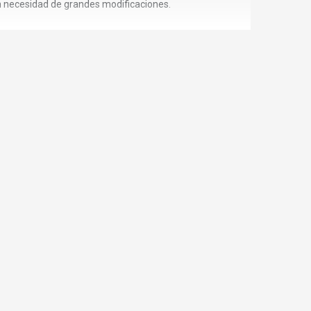
 sin necesidad de grandes modificaciones.
un cierre perfecto y juntas homogéneas entre frentes.
nte, manteniendo un funcionamiento suave durante años.