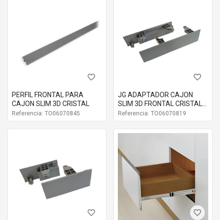
favorite_border
favorite_border
PERFIL FRONTAL PARA
JG ADAPTADOR CAJON
CAJON SLIM 3D CRISTAL
SLIM 3D FRONTAL CRISTAL
ALT C 172
Referencia: TO06070845
Referencia: TO06070819
favorite_border
favorite_border