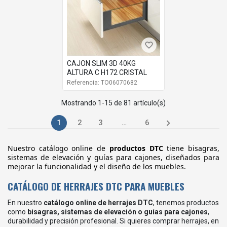
favorite_border
CAJON SLIM 3D 40KG
ALTURA C H172 CRISTAL
Referencia: TO06070682
Mostrando 1-15 de 81 artículo(s)

1
2
3
…
6
Nuestro catálogo online de
productos DTC
tiene bisagras,
sistemas de elevación y guías para cajones, diseñados para
mejorar la funcionalidad y el diseño de los muebles.
CATÁLOGO DE HERRAJES DTC PARA MUEBLES
En nuestro
catálogo online de herrajes DTC
, tenemos productos
como
bisagras, sistemas de elevación o guías para cajones
,
durabilidad y precisión profesional. Si quieres comprar herrajes, en