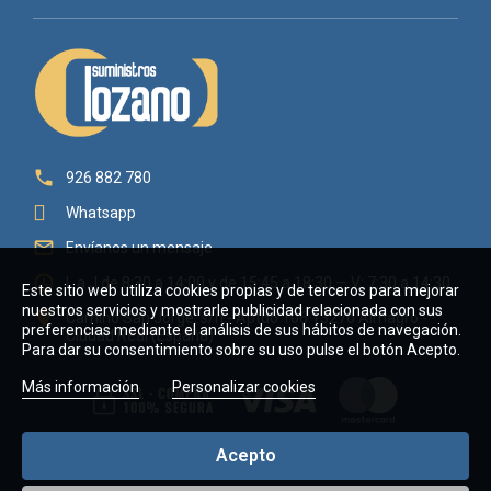

926 882 780
Whatsapp

Envíanos un mensaje

L a J de 8:30 a 14:00 y de 15:45 a 18:30 — V: 7:30 a 14:30
Este sitio web utiliza cookies propias y de terceros para mejorar
nuestros servicios y mostrarle publicidad relacionada con sus

Camino San Jorge, s/n - Aptdo 106 13270 Almagro -
preferencias mediante el análisis de sus hábitos de navegación.
Ciudad Real (España)
Para dar su consentimiento sobre su uso pulse el botón Acepto.
Más información
Personalizar cookies
Acepto