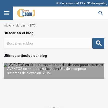
📢 Cerramos del
17 al 31 de agosto
, dis

Inicio
Marcas
DTC
Buscar en el blog
Últimos artículos del blog
AVENTOS en kit: la forma más sencilla de incorporar
REVEGO de BLUM: el sistema de puertas escamoteables que
sistemas de elevación BLUM
Interruptores KINETIC para iluminación: cómo elegir la configuración adecuada
Condena con llave: una solución inteligente y segura sin
te transforma
cambiar la cerradura