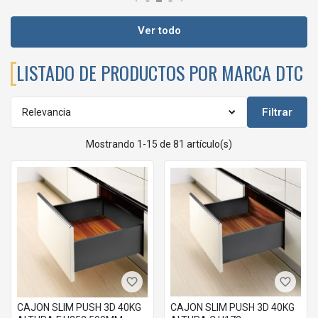
Ver todo
LISTADO DE PRODUCTOS POR MARCA DTC
Filtrar
Relevancia
Mostrando 1-15 de 81 artículo(s)
favorite_border
favorite_border
CAJON SLIM PUSH 3D 40KG
CAJON SLIM PUSH 3D 40KG