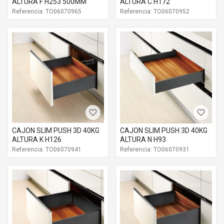
ALTURA F H253 500MM
ALTURA C H172
Referencia: TO06070965
Referencia: TO06070952
favorite_border
favorite_border
CAJON SLIM PUSH 3D 40KG
CAJON SLIM PUSH 3D 40KG
ALTURA K H126
ALTURA N H93
Referencia: TO06070941
Referencia: TO06070931