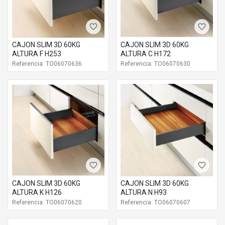
favorite_border
favorite_border
CAJON SLIM 3D 60KG
CAJON SLIM 3D 60KG
ALTURA F H253
ALTURA C H172
Referencia: TO06070636
Referencia: TO06070630
favorite_border
favorite_border
CAJON SLIM 3D 60KG
CAJON SLIM 3D 60KG
ALTURA K H126
ALTURA N H93
Referencia: TO06070620
Referencia: TO06070607