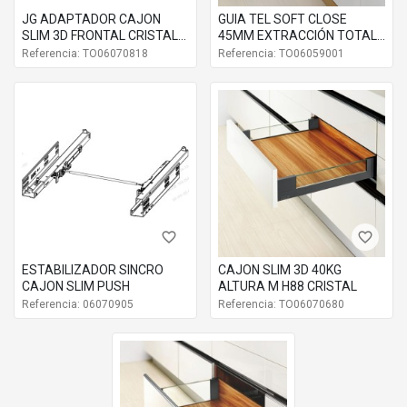
JG ADAPTADOR CAJON
GUIA TEL SOFT CLOSE
SLIM 3D FRONTAL CRISTAL
45MM EXTRACCIÓN TOTAL
ALT M 88
45KG
Referencia: TO06070818
Referencia: TO06059001
favorite_border
favorite_border
ESTABILIZADOR SINCRO
CAJON SLIM 3D 40KG
CAJON SLIM PUSH
ALTURA M H88 CRISTAL
Referencia: 06070905
Referencia: TO06070680