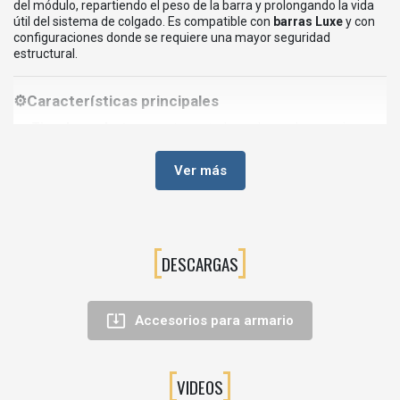
del módulo, repartiendo el peso de la barra y prolongando la vida
útil del sistema de colgado. Es compatible con
barras Luxe
y con
configuraciones donde se requiere una mayor seguridad
estructural.
⚙️Características principales
Tipo de producto:
soporte central para barra de armario
Serie:
Luxe
Ver más
Material:
zamak
Acabado:
pintado moka/negro
Refuerza barras de colgar largas
DESCARGAS
Montaje sencillo y estable

Accesorios para armario
💡Ventajas para el usuario
Evita la deformación de la barra con el paso del tiempo
Aporta mayor seguridad en armarios con carga elevada
VIDEOS