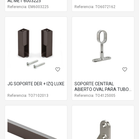
AL MET 6003225
domésticos como en proyectos profesionales.
Referencia: EM6003225
Referencia: TO6072162
Código
Acabado
EM7100313
Moka
EM7100354
Negro
favorite_border
favorite_border
JG SOPORTE DER + IZQ LUXE
SOPORTE CENTRAL
ABIERTO OVAL PARA TUBO
DE ACERO
Referencia: TO7102013
Referencia: TO4125005