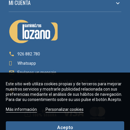
MI CUENTA


926 882 780
Whatsapp

Envíanos un mensaje

L a J de 8:30 a 14:00 y de 15:45 a 18:30 — V: 7:30 a 14:30
Este sitio web utiliza cookies propias y de terceros para mejorar
nuestros servicios y mostrarle publicidad relacionada con sus

Camino San Jorge, s/n - Aptdo 106 13270 Almagro -
preferencias mediante el análisis de sus hábitos de navegación.
Ciudad Real (España)
Para dar su consentimiento sobre su uso pulse el botón Acepto.
Más información
Personalizar cookies
Acepto