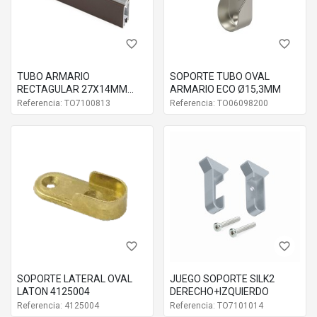
favorite_border
favorite_border
TUBO ARMARIO
SOPORTE TUBO OVAL
RECTAGULAR 27X14MM
ARMARIO ECO Ø15,3MM
LUXE CON GOMA
Referencia: TO7100813
Referencia: TO06098200
favorite_border
favorite_border
SOPORTE LATERAL OVAL
JUEGO SOPORTE SILK2
LATON 4125004
DERECHO+IZQUIERDO
Referencia: 4125004
Referencia: TO7101014