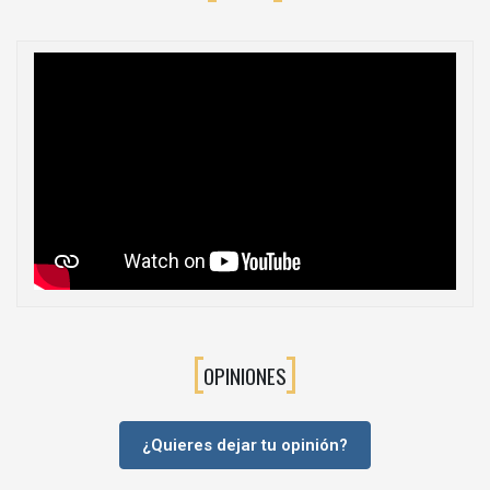
Diseño elegante y discreto
Perfecta integración con sistemas Luxe
Solución profesional para armarios a medida
🔧Aplicaciones recomendadas
Armarios empotrados
Vestidores
Muebles roperos de gran anchura
Proyectos de carpintería interior y reformas
🧰Recomendaciones de instalación
OPINIONES
Colocar el soporte en el
punto central de la barra
Combinar con
soportes laterales Luxe
Imprescindible en barras largas o con uso intensivo
¿Quieres dejar tu opinión?