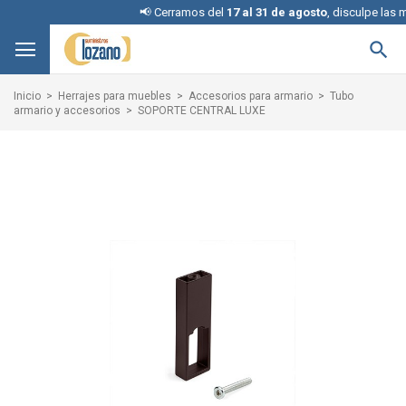
📢 Cerramos del
17 al 31 de agosto
, disculpe las mol

Inicio
Herrajes para muebles
Accesorios para armario
Tubo
armario y accesorios
SOPORTE CENTRAL LUXE