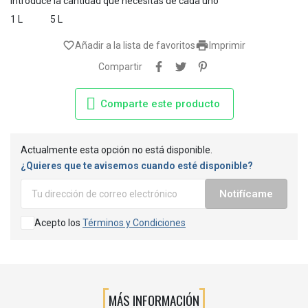
Introduce la cantidad que necesitas de cada uno
1 L
5 L

favorite_border
Añadir a la lista de favoritos
Imprimir
Compartir
Comparte este producto
Actualmente esta opción no está disponible.
¿Quieres que te avisemos cuando esté disponible?
Notifícame
Acepto los
Términos y Condiciones
MÁS INFORMACIÓN