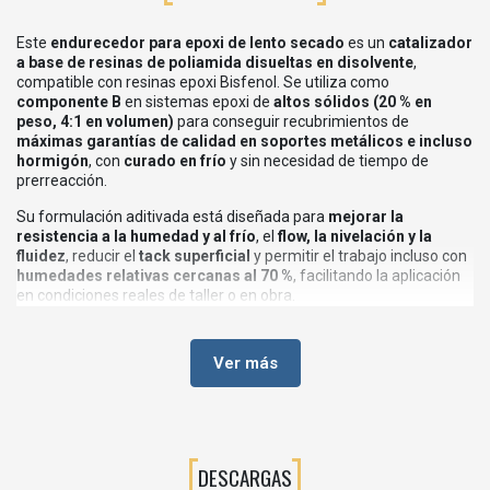
Este
endurecedor para epoxi de lento secado
es un
catalizador
a base de resinas de poliamida disueltas en disolvente
,
compatible con resinas epoxi Bisfenol. Se utiliza como
componente B
en sistemas epoxi de
altos sólidos (20 % en
peso, 4:1 en volumen)
para conseguir recubrimientos de
máximas garantías de calidad en soportes metálicos e incluso
hormigón
, con
curado en frío
y sin necesidad de tiempo de
prerreacción.
Su formulación aditivada está diseñada para
mejorar la
resistencia a la humedad y al frío
, el
flow, la nivelación y la
fluidez
, reducir el
tack superficial
y permitir el trabajo incluso con
humedades relativas cercanas al 70 %
, facilitando la aplicación
en condiciones reales de taller o en obra.
💡CARACTERÍSTICAS PRINCIPALES
Ver más
Endurecedor epoxi de lento secado
para sistemas de
altos
sólidos
(20 % en peso, 4:1 en volumen).
Formulado con
resinas de poliamida en disolvente
compatible
con resinas epoxi Bisfenol.
DESCARGAS