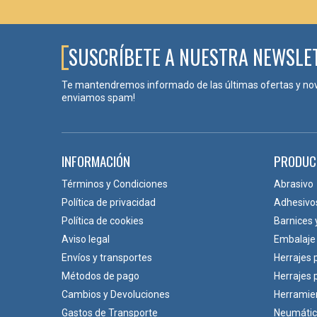
Su capacidad para destacar sobre madera natural
Su versatilidad decorativa
SUSCRÍBETE A NUESTRA NEWSLE
🧩¿DÓNDE UTILIZAR CLAVOS PIRAMIDA
Te mantendremos informado de las últimas ofertas y no
Son especialmente recomendables en:
enviamos spam!
Puertas castellanas
Portones de madera
Mobiliario rústico
INFORMACIÓN
PRODUC
Restauración de muebles antiguos
Cabeceros decorativos
Términos y Condiciones
Abrasivo
Proyectos de decoración temática
Política de privacidad
Adhesivo
Carpintería artesanal
Política de cookies
Barnices 
Aviso legal
Embalaje
❓PREGUNTAS FRECUENTES (FAQ)
Envíos y transportes
Herrajes 
Métodos de pago
Herrajes
¿Para qué sirve un clavo piramidal decorat
Cambios y Devoluciones
Herramie
Se utiliza para fijar elementos y, al mismo tiempo, aport
Gastos de Transporte
Neumáti