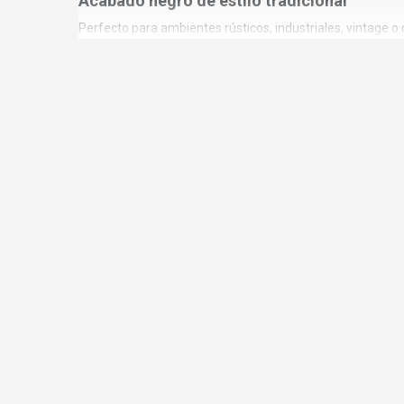
Acabado negro de estilo tradicional
Perfecto para ambientes rústicos, industriales, vintage o d
Ideal para restauración y rehabilitación
Muy utilizado en recuperación de muebles antiguos y puer
Realza la estética de la madera
Genera un contraste elegante que aporta personalidad al
Funcionalidad y decoración en una sola pie
Además de fijar, embellece y aporta valor visual al proyec
⚙️APLICACIONES RECOMENDADAS
Este clavo decorativo está indicado para:
Puertas rústicas
Portones decorativos
Restauración de muebles
Cabeceros de cama