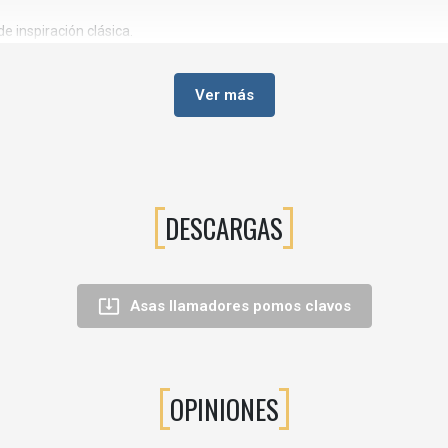
e inspiración clásica.
Ver más
tas tradicionales.
 conjunto.
za
DESCARGAS
to.

Asas llamadores pomos clavos
OPINIONES