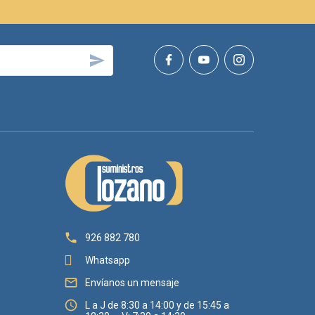


926 882 780
Whatsapp

Envíanos un mensaje
auración.

L a J de 8:30 a 14:00 y de 15:45 a