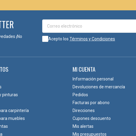
TTER
LES DECORATIVOS?
vedades ¡No
Acepto los
Términos y Condiciones
TOS
MI CUENTA
Información personal
s
Devoluciones de mercancía
y pinturas
Pedidos
Facturas por abono
para carpintería
Direcciones
 para muebles
Cupones descuento
ivo?
ntas
Mis alertas
ar un acabado decorativo visible en puertas, muebles y proyectos de rest
ca
Mis presupuestos