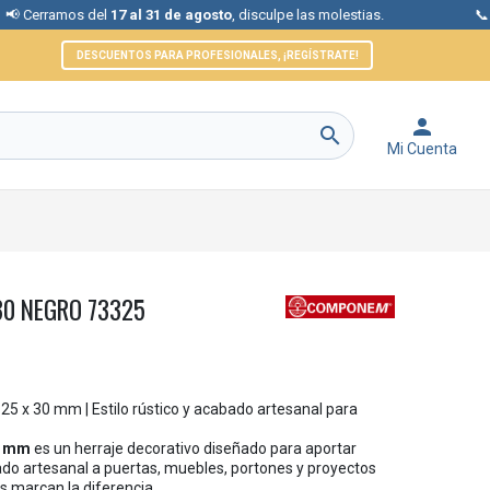
os del
17 al 31 de agosto
, disculpe las molestias.
📞 Atención al
DESCUENTOS PARA PROFESIONALES, ¡REGÍSTRATE!


Mi Cuenta
30 NEGRO 73325
25 x 30 mm | Estilo rústico y acabado artesanal para
30 mm
es un herraje decorativo diseñado para aportar
ado artesanal a puertas, muebles, portones y proyectos
s marcan la diferencia.