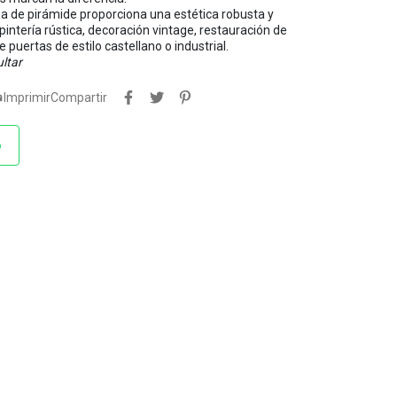
a de pirámide proporciona una estética robusta y
pintería rústica, decoración vintage, restauración de
e puertas de estilo castellano o industrial.
ltar

Imprimir
Compartir
o