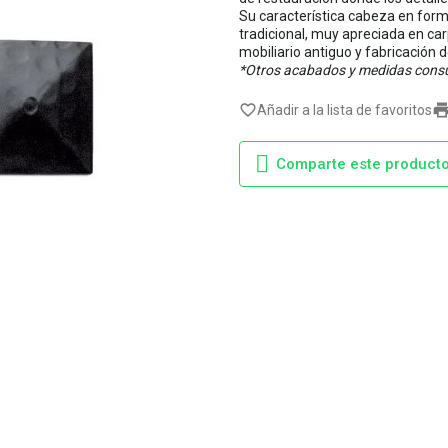
Su característica cabeza en form
tradicional, muy apreciada en car
mobiliario antiguo y fabricación d
*Otros acabados y medidas consu
favorite_border
Añadir a la lista de favoritos
Comparte este product