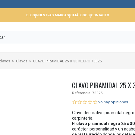
📢 Cerram
|
|
|
BLOG
NUESTRAS MARCAS
CATÁLOGOS
CONTACTO
clavos
Clavos
CLAVO PIRAMIDAL 25 X 30 NEGRO 73325
CLAVO PIRAMIDAL 25 X 
Referencia:
73325
No hay opiniones
Clavo decorativo piramidal negro 
carpintería
El
clavo piramidal negro 25 x 
carácter, personalidad y un acab
de restauración donde los detalle