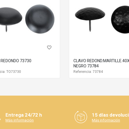
favorite_border
 REDONDO 73730
CLAVO REDOND.MARTILLE.40
NEGRO 73784
cia: TO73730
Referencia: 73784
 conseguir.
CORACIÓN Y RESTAURACIÓN
 decorativos por:
Entrega 24/72 h
15 días devoluc
Más información
Más información