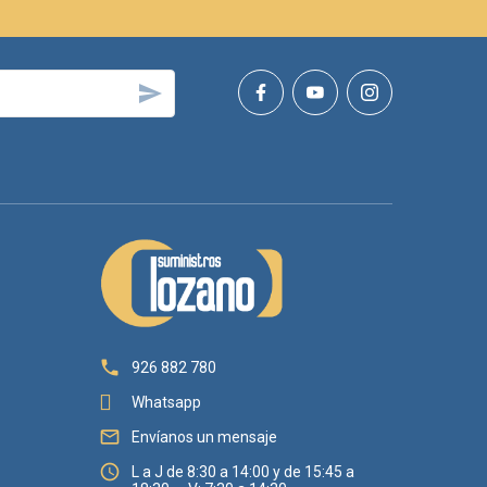


926 882 780
Whatsapp

Envíanos un mensaje

L a J de 8:30 a 14:00 y de 15:45 a