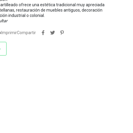
tilleado ofrece una estética tradicional muy apreciada
stellanas, restauración de muebles antiguos, decoración
ión industrial o colonial.
ltar

Imprimir
Compartir
o