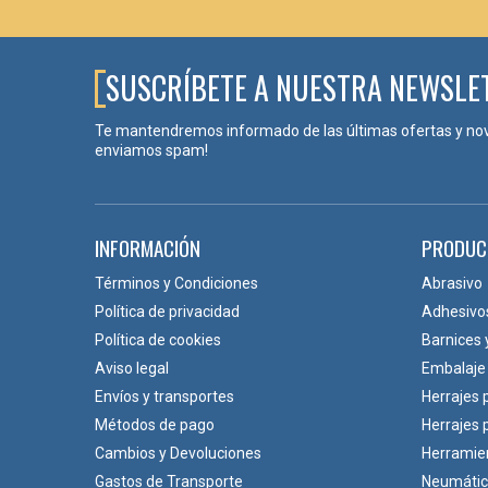
Excelente combinación con madera natural
Integración en estilos industriales y rústicos
SUSCRÍBETE A NUESTRA NEWSLE
🧩¿DÓNDE UTILIZAR CLAVOS DECORATI
Te mantendremos informado de las últimas ofertas y no
Son especialmente adecuados para:
enviamos spam!
Restauración de muebles antiguos
Fabricación artesanal
Tapicería decorativa
INFORMACIÓN
PRODUC
Puertas de estilo rústico
Cabeceros personalizados
Términos y Condiciones
Abrasivo
Proyectos de decoración interior
Política de privacidad
Adhesivo
Política de cookies
Barnices 
❓PREGUNTAS FRECUENTES (FAQ)
Aviso legal
Embalaje
Envíos y transportes
Herrajes 
¿Para qué sirve un clavo decorativo martil
Métodos de pago
Herrajes
Se utiliza tanto para fijación como para aportar un acab
Cambios y Devoluciones
Herramie
¿Es apto para tapicería?
Gastos de Transporte
Neumáti