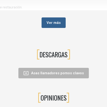
de restauración.
Ver más
apizados.
 con carácter.
DESCARGAS
spetar una estética clásica o artesanal.

Asas llamadores pomos clavos
OPINIONES