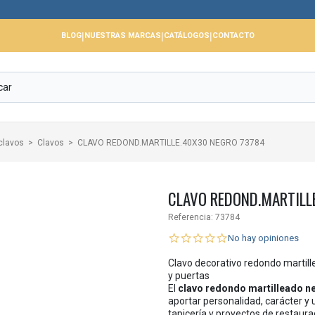
📢
|
|
|
BLOG
NUESTRAS MARCAS
CATÁLOGOS
CONTACTO
clavos
Clavos
CLAVO REDOND.MARTILLE.40X30 NEGRO 73784
CLAVO REDOND.MARTILL
Referencia:
73784
No hay opiniones
Clavo decorativo redondo martil
y puertas
El
clavo redondo martilleado 
aportar personalidad, carácter y
tapicería y proyectos de restaura