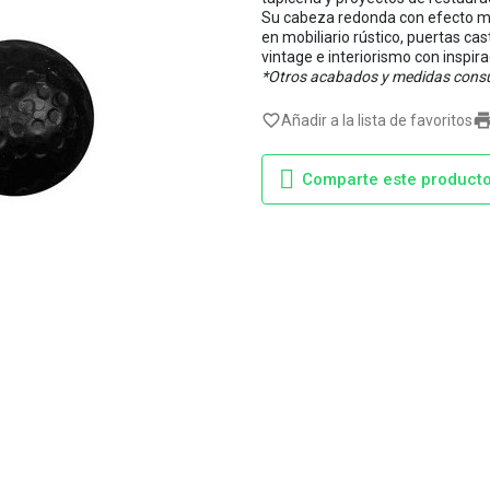
Su cabeza redonda con efecto mar
en mobiliario rústico, puertas ca
vintage e interiorismo con inspirac
*Otros acabados y medidas consu
favorite_border
Añadir a la lista de favoritos
Comparte este product