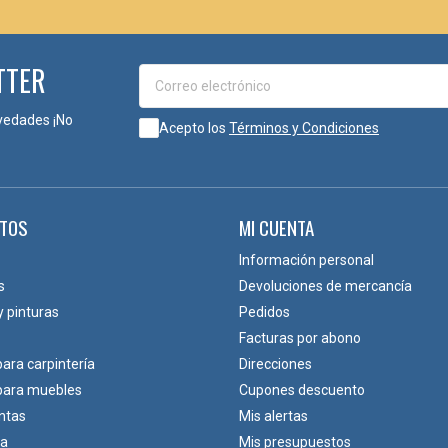
TTER
VOS?
vedades ¡No
Acepto los
Términos y Condiciones
TOS
MI CUENTA
Información personal
s
Devoluciones de mercancía
y pinturas
Pedidos
Facturas por abono
para carpintería
Direcciones
leado?
 para muebles
Cupones descuento
ado decorativo visible en muebles, puertas y elementos tapizados.
ntas
Mis alertas
ca
Mis presupuestos