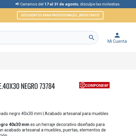
 Cerramos del
17 al 31 de agosto
, disculpe las molestias.
📞 Ate
DESCUENTOS PARA PROFESIONALES, ¡REGÍSTRATE!


Mi Cuenta
E.40X30 NEGRO 73784
leado negro 40x30 mm | Acabado artesanal para muebles
negro 40x30 mm
es un herraje decorativo diseñado para
 un acabado artesanal a muebles, puertas, elementos de
ción.