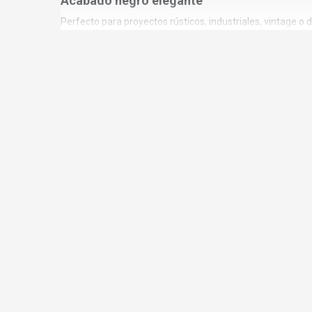
Acabado negro elegante
Perfecto para proyectos rústicos, industriales, vintage o 
Ideal para tapicería decorativa
Muy utilizado en sillones, cabeceros, bancos y muebles t
Aporta personalidad a puertas y mobiliario
Convierte un elemento funcional en un detalle decorativo
Solución para restauración y decoración
Especialmente recomendado en trabajos donde se busca re
⚙️APLICACIONES RECOMENDADAS
Este clavo decorativo está indicado para:
Tapicería decorativa
Cabeceros de cama
Sillones y butacas
Bancos tapizados