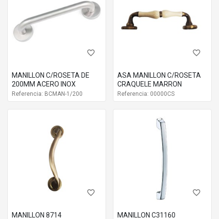
70002220
Acer
favorite_border
favorite_border
MANILLON C/ROSETA DE
ASA MANILLON C/ROSETA
200MM ACERO INOX
CRAQUELE MARRON
Referencia: BCMAN-1/200
Referencia: 00000CS
favorite_border
favorite_border
MANILLON 8714
MANILLON C31160