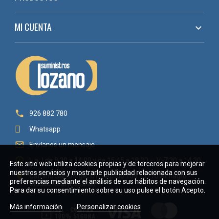
MI CUENTA


926 882 780
Whatsapp

Envíanos un mensaje

L a J de 8:30 a 14:00 y de 15:45 a 18:30 — V: 7:30 a 14:30
Este sitio web utiliza cookies propias y de terceros para mejorar
nuestros servicios y mostrarle publicidad relacionada con sus

Camino San Jorge, s/n - Aptdo 106 13270 Almagro -
preferencias mediante el análisis de sus hábitos de navegación.
Ciudad Real (España)
Para dar su consentimiento sobre su uso pulse el botón Acepto.
Más información
Personalizar cookies