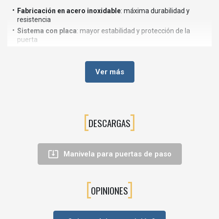
Fabricación en acero inoxidable
: máxima durabilidad y
resistencia
Sistema con placa
: mayor estabilidad y protección de la
puerta
Apto para uso intensivo
: ideal para puertas de alto tránsito
Diseño funcional
: estética técnica y profesional
Ver más
Agarre cómodo
: facilita la apertura diaria
Bajo mantenimiento
: resistente a la humedad y al desgaste
🏠 APLICACIONES RECOMENDADAS
DESCARGAS
Este manillón está especialmente indicado para:
Puertas de acceso en viviendas

Manivela para puertas de paso
Oficinas y espacios profesionales
Locales comerciales
Instalaciones públicas
OPINIONES
Hoteles y proyectos contract