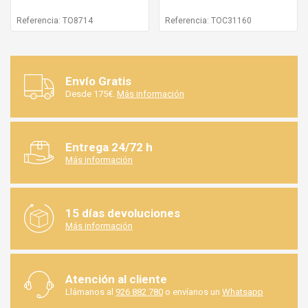
Referencia: TO8714
Referencia: TOC31160
Envío Gratis
Desde 175€.
Más información
Entrega 24/72 h
Más información
15 días devoluciones
Más información
Atención al cliente
Llámanos al
926 882 780
o envíanos un
Whatsapp