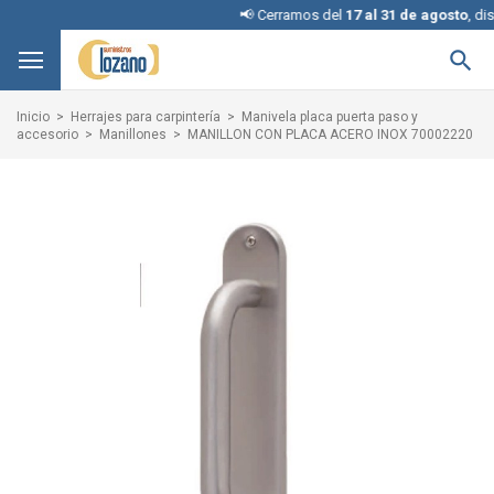
📢 Cerramos del
17 al 31 de agosto
, disculpe

Inicio
Herrajes para carpintería
Manivela placa puerta paso y
accesorio
Manillones
MANILLON CON PLACA ACERO INOX 70002220