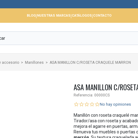
📢 Ce
|
|
|
BLOG
NUESTRAS MARCAS
CATÁLOGOS
CONTACTO
y accesorio
Manillones
ASA MANILLON C/ROSETA CRAQUELE MARRON
ASA MANILLON C/ROSET
Referencia:
00000CS
No hay opiniones
Manillón con roseta craquelé mar
Tirador/asa con roseta y acabado
mejora el agarre en puertas, armari
Renueva tus muebles o puertas 
marrón
. Su textura craquelada a