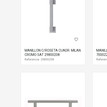
favorite_border
MANILLON C/ROSETA CUADR. MILAN
MANIL
CROMO SAT 29800208
70002
Referencia: 29800208
Referen