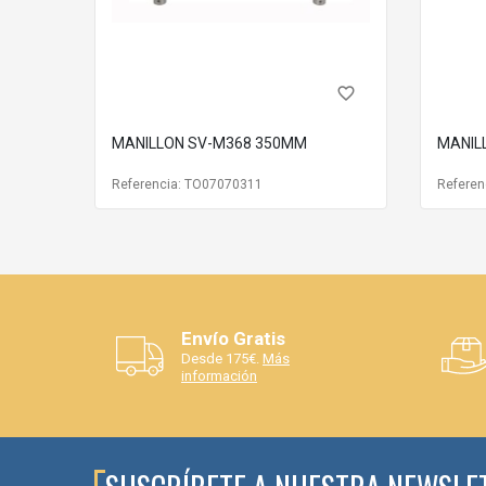
favorite_border
MANILLON SV-M368 350MM
MANIL
Referencia: TO07070311
Referen
Envío Gratis
Desde 175€.
Más
información