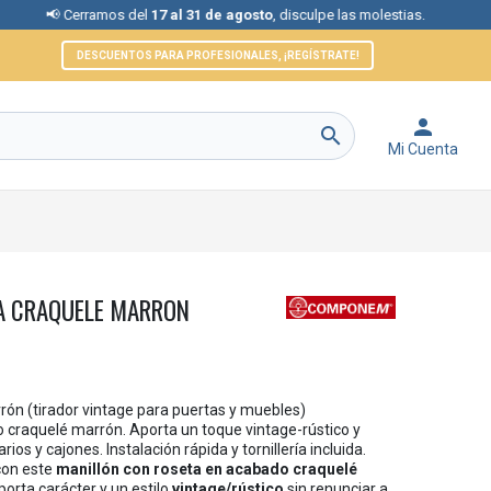
rramos del
17 al 31 de agosto
, disculpe las molestias.
📞 Atenci
DESCUENTOS PARA PROFESIONALES, ¡REGÍSTRATE!


Mi Cuenta
A CRAQUELE MARRON
rón (tirador vintage para puertas y muebles)
 craquelé marrón. Aporta un toque vintage-rústico y
os y cajones. Instalación rápida y tornillería incluida.
con este
manillón con roseta en acabado craquelé
porta carácter y un estilo
vintage/rústico
sin renunciar a