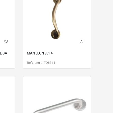
favorite_border
favorite_border
L SAT
MANILLON 8714
Referencia: TO8714