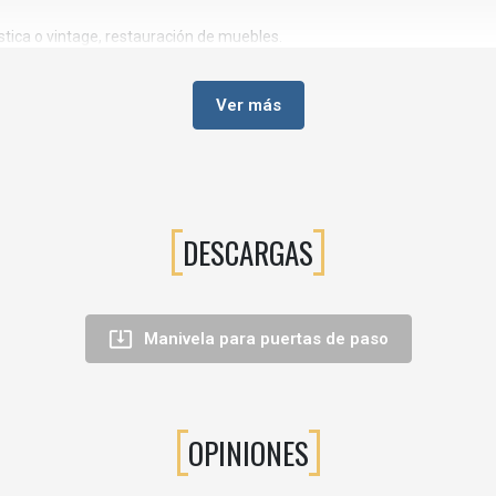
ústica o vintage, restauración de muebles.
Ver más
tas/tono propia del proceso.
DESCARGAS

Manivela para puertas de paso
asivos y químicos agresivos para preservar el craquelado.
OPINIONES
.