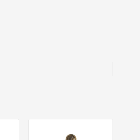
alaje
N