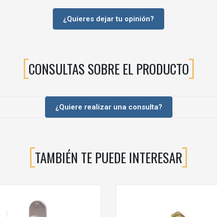
¿Quieres dejar tu opinión?
parte de su encanto.
CONSULTAS SOBRE EL PRODUCTO
ue mejor se adapte al ancho del frente.
Acabado
Emb
¿Quiere realizar una consulta?
Craquelé
1 U
TAMBIÉN TE PUEDE INTERESAR