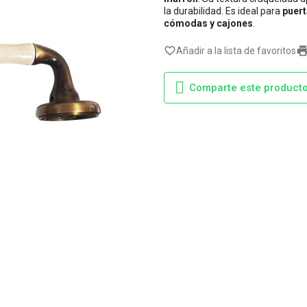
la durabilidad. Es ideal para
puert
cómodas y cajones
.
favorite_border
Añadir a la lista de favoritos
Comparte este product