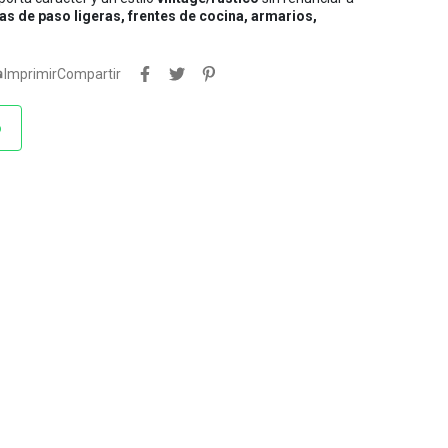
as de paso ligeras, frentes de cocina, armarios,

Imprimir
Compartir
o