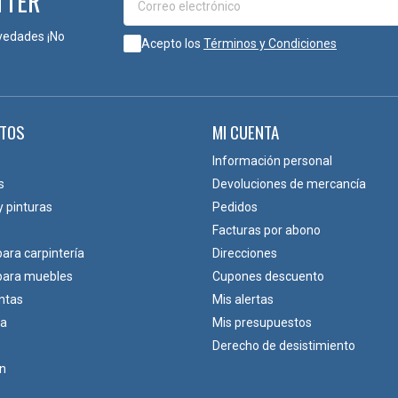
TTER
vedades ¡No
Acepto los
Términos y Condiciones
TOS
MI CUENTA
Información personal
s
Devoluciones de mercancía
y pinturas
Pedidos
Facturas por abono
para carpintería
Direcciones
 para muebles
Cupones descuento
ntas
Mis alertas
ca
Mis presupuestos
Derecho de desistimiento
ón