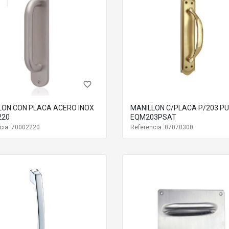
favorite_border
LON CON PLACA ACERO INOX
MANILLON C/PLACA P/203 PU
220
EQM203PSAT
cia: 70002220
Referencia: 07070300