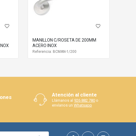
favorite_border
favorite_border
MANILLON C/ROSETA DE 200MM
INOX
ACERO INOX
Referencia: BCMAN-1/200
Atención al cliente
iones
Llámanos al
926 882 780
o
envíanos un
Whatsapp