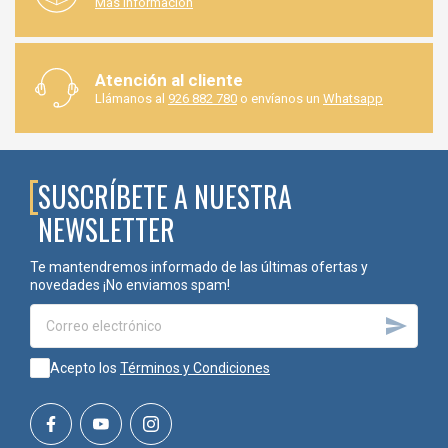
Más información
ventilación
y se usen las
protecciones personales
indicadas
(guantes, gafas, mascarilla adecuada).
Código
Kilos
Embalaje
Atención al cliente
Llámanos al
926 882 780
o envíanos un
Whatsapp
01038005
1 kg
1 UND
01038006
5 kg
5 UND
SUSCRÍBETE A NUESTRA
01038007
10 kg
10 UND
NEWSLETTER
Te mantendremos informado de las últimas ofertas y
novedades ¡No enviamos spam!

Acepto los
Términos y Condiciones