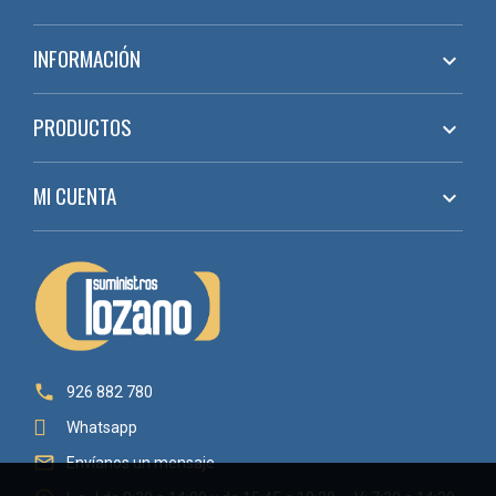
INFORMACIÓN

PRODUCTOS

MI CUENTA


926 882 780
Whatsapp

Envíanos un mensaje