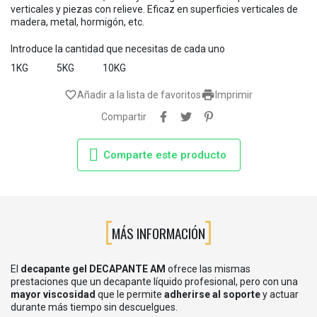
verticales y piezas con relieve. Eficaz en superficies verticales de
madera, metal, hormigón, etc.
Introduce la cantidad que necesitas de cada uno
1KG
5KG
10KG

favorite_border
Añadir a la lista de favoritos
Imprimir
Compartir
Comparte este producto
MÁS INFORMACIÓN
El
decapante gel DECAPANTE AM
ofrece las mismas
prestaciones que un decapante líquido profesional, pero con una
mayor viscosidad
que le permite
adherirse al soporte
y actuar
durante más tiempo sin descuelgues.