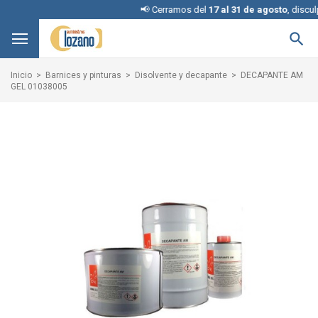
📢 Cerramos del
17 al 31 de agosto
, disculpe 

Inicio
Barnices y pinturas
Disolvente y decapante
DECAPANTE AM
GEL 01038005