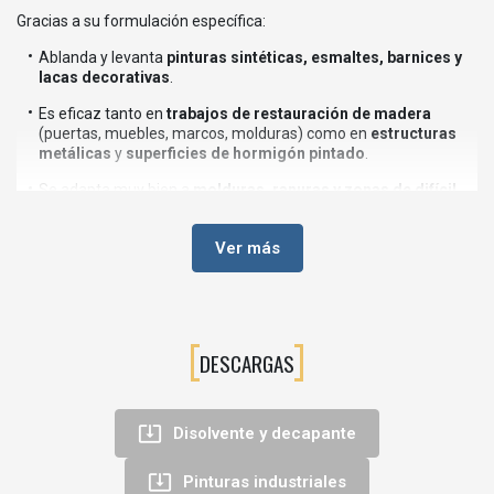
Gracias a su formulación específica:
Ablanda y levanta
pinturas sintéticas, esmaltes, barnices y
lacas decorativas
.
Es eficaz tanto en
trabajos de restauración de madera
(puertas, muebles, marcos, molduras) como en
estructuras
metálicas
y
superficies de hormigón pintado
.
Se adapta muy bien a
molduras, ranuras y zonas de difícil
acceso
, facilitando el decapado uniforme.
Es la solución ideal para profesionales de la
carpintería,
Ver más
cerrajería, restauración y mantenimiento industrial
que
necesitan un producto de
alto rendimiento en paredes,
barandillas, rejas, portones, vigas, etc.
DESCARGAS
💡Ventajas principales
Gel tixotrópico
: no escurre, perfecto para
paredes y
superficies verticales
.

Disolvente y decapante
Alta eficacia decapante
: elimina múltiples capas de pintura,
barniz o esmalte.

Pinturas industriales