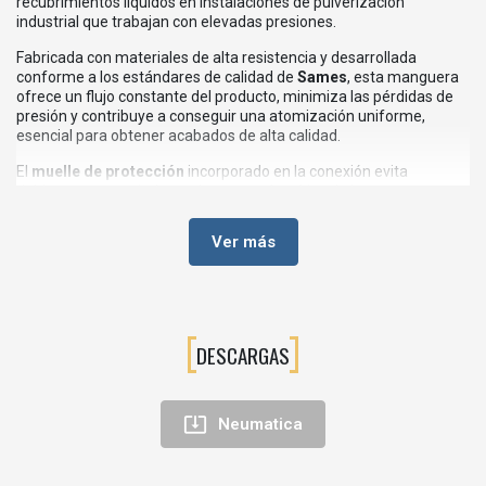
recubrimientos líquidos en instalaciones de pulverización
industrial que trabajan con elevadas presiones.
Fabricada con materiales de alta resistencia y desarrollada
conforme a los estándares de calidad de
Sames
, esta manguera
ofrece un flujo constante del producto, minimiza las pérdidas de
presión y contribuye a conseguir una atomización uniforme,
esencial para obtener acabados de alta calidad.
El
muelle de protección
incorporado en la conexión evita
dobleces pronunciados en la zona más crítica de la manguera,
reduciendo el desgaste prematuro y aumentando la durabilidad
del conjunto incluso en aplicaciones de uso intensivo.
Ver más
💡VENTAJAS DEL TRAMO DE TUBERÍA DE ALTA PRESIÓN
SAMES
Diseñado para trabajar hasta
240 bar
de presión.
DESCARGAS
Diámetro interior de
Ø 4,8 mm
para un caudal estable y
preciso.
Racor
1/2" JIC
de alta precisión y gran estanqueidad.

Neumatica
Muelle protector que evita pliegues y prolonga la vida útil de la
manguera.
Excelente resistencia mecánica y química.