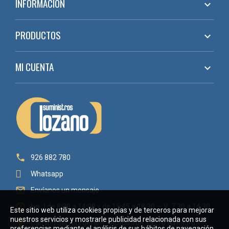
INFORMACIÓN

PRODUCTOS

MI CUENTA


926 882 780
Whatsapp

Envíanos un mensaje

L a J de 8:30 a 14:00 y de 15:45 a 18:30 — V: 7:30 a 14:30
Este sitio web utiliza cookies propias y de terceros para mejorar
nuestros servicios y mostrarle publicidad relacionada con sus

Camino San Jorge, s/n - Aptdo 106 13270 Almagro -
preferencias mediante el análisis de sus hábitos de navegación.