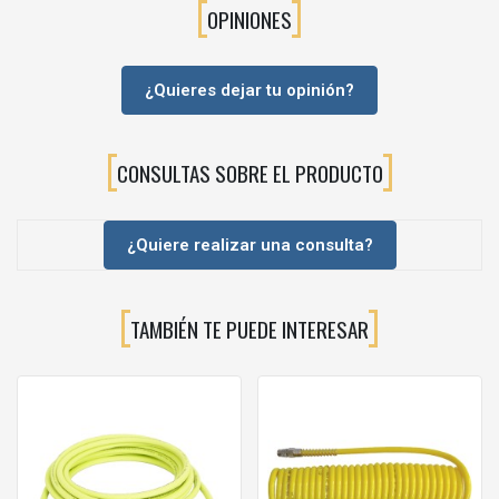
OPINIONES
Reduce las pérdidas de presión del sistema.
Compatible con equipos profesionales Sames.
Producto original para aplicaciones industriales.
¿Quieres dejar tu opinión?
⚙️APLICACIONES RECOMENDADAS
Esta tubería de alta presión está especialmente indicada para:
CONSULTAS SOBRE EL PRODUCTO
Equipos Airless.
Sistemas Airmix® de alta presión.
Bombas de pintura industriales.
¿Quiere realizar una consulta?
Instalaciones automáticas de pulverización.
Robots de pintura.
Aplicación de imprimaciones.
TAMBIÉN TE PUEDE INTERESAR
Aplicación de barnices.
Aplicación de lacas.
Pinturas al agua y al disolvente.
Procesos industriales de acabado.
Es una solución ideal para instalaciones donde la estabilidad del
caudal y la seguridad del sistema son fundamentales.