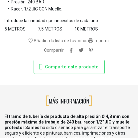
Presión: 240 BAR.
Racor: 1/2 JIC CON Muelle.
Introduce la cantidad que necesitas de cada uno
5 METROS
7,5 METROS
10 METROS

favorite_border
Añadir a la lista de favoritos
Imprimir
Compartir
Comparte este producto
MÁS INFORMACIÓN
El
tramo de tubería de producto de alta presión Ø 4,8 mm con
presión máxima de trabajo de 240 bar, racor 1/2" JIC y muelle
protector Sames
ha sido diseñado para garantizar el transporte
seguro y eficiente de pinturas, barnices, imprimaciones y otros