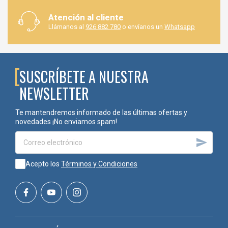
SUMINISTROS LOZANO?
Atención al cliente
En
Suministros Lozano
llevamos más de
35 años distribuyendo
Llámanos al
926 882 780
o envíanos un
Whatsapp
equipos y recambios originales Sames
para la aplicación
industrial de pintura. Ofrecemos una amplia gama de mangueras,
accesorios y componentes originales, junto con un asesoramiento
técnico especializado para ayudarle a seleccionar el recambio
más adecuado según el tipo de instalación, la presión de trabajo y
SUSCRÍBETE A NUESTRA
el producto aplicado.
NEWSLETTER
Código
Te mantendremos informado de las últimas ofertas y
novedades ¡No enviamos spam!
K050450604

K050450605
Acepto los
Términos y Condiciones
K050450606