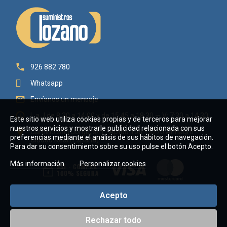

926 882 780
Whatsapp

Envíanos un mensaje

L a J de 8:30 a 14:00 y de 15:45 a 18:30 — V: 7:30 a 14:30
Este sitio web utiliza cookies propias y de terceros para mejorar
nuestros servicios y mostrarle publicidad relacionada con sus

Camino San Jorge, s/n - Aptdo 106 13270 Almagro -
preferencias mediante el análisis de sus hábitos de navegación.
Ciudad Real (España)
Para dar su consentimiento sobre su uso pulse el botón Acepto.
Más información
Personalizar cookies
Acepto
Rechazar todo
Copyright © 2026 Suministros Lozano Villaverde, C.B. - CIF