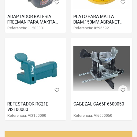
favorite_border
favorite_border
ADAPTADOR BATERIA
PLATO PARA MALLA
FREEMAN PARA MAKITA
DIAM.150MM.ABRANET
20V 2-4 AH
8295692111
Referencia: 11200001
Referencia: 8295692111
favorite_border
favorite_border
RETESTADOR RC21E
CABEZAL CA66F 6600050
VI2100000
Referencia: VI2100000
Referencia: VI6600050