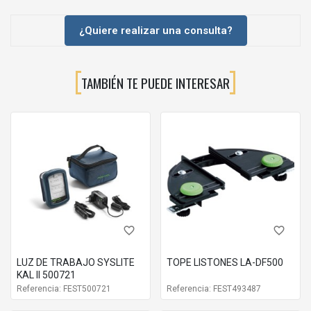
¿Quiere realizar una consulta?
TAMBIÉN TE PUEDE INTERESAR
favorite_border
favorite_border
LUZ DE TRABAJO SYSLITE
TOPE LISTONES LA-DF500
KAL II 500721
Referencia: FEST500721
Referencia: FEST493487