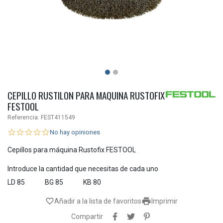
CEPILLO RUSTILON PARA MAQUINA RUSTOFIX
FESTOOL
Referencia:
FEST411549
No hay opiniones
Cepillos para máquina Rustofix FESTOOL
Introduce la cantidad que necesitas de cada uno
LD 85
BG 85
KB 80

favorite_border
Añadir a la lista de favoritos
Imprimir
Compartir