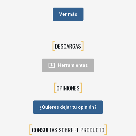
Aplicaciones principales
Para la 1.ª secuencia de trabajo: estructurado de la superficie de
Ver más
madera
Ø exterior: 150,00 mm
Anchura: 85,00 mm
DESCARGAS
Ø de perforación: 50 mm
Código

Herramientas
FEST411549
OPINIONES
FEST411887
FEST411969
¿Quieres dejar tu opinión?
CONSULTAS SOBRE EL PRODUCTO