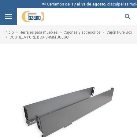
📢 Cerramos del
17 al 31 de agosto
, disculpe las molest

Inicio
Herrajes para muebles
Cajones y accesorios
Cajón Pure Box
COSTILLA PURE BOX 84MM JUEGO