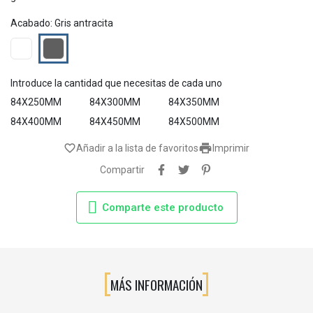
Acabado: Gris antracita
Blanco
Gris
antracita
Introduce la cantidad que necesitas de cada uno
84X250MM
84X300MM
84X350MM
84X400MM
84X450MM
84X500MM

favorite_border
Añadir a la lista de favoritos
Imprimir
Compartir
Comparte este producto
MÁS INFORMACIÓN