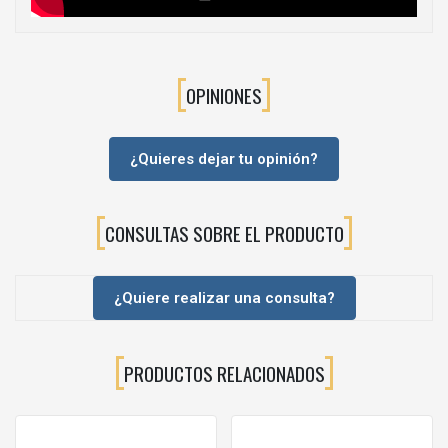
❓ PREGUNTAS FRECUENTES (FAQ)
¿Este juego incluye las guías?
OPINIONES
No, las guías se suministran por separado. Este producto
corresponde únicamente a las costillas laterales del cajón.
¿Es compatible con cierre amortiguado (soft-close)?
¿Quieres dejar tu opinión?
Sí, siempre que se combine con guías ocultas que incorporen
sistema de cierre suave.
¿Para qué tipo de muebles es recomendable?
CONSULTAS SOBRE EL PRODUCTO
Principalmente para muebles de cocina, baño y mobiliario general
donde se busque un cajón metálico moderno y resistente.
¿Es fácil de instalar?
Sí, está diseñado para un montaje rápido, facilitando el trabajo
¿Quiere realizar una consulta?
tanto en fábrica como en instalación final.
¿Qué ventaja tiene frente a otros sistemas de cajón?
Ofrece una excelente relación calidad-precio, con un diseño
PRODUCTOS RELACIONADOS
moderno y una buena resistencia estructural, siendo una
alternativa muy competitiva en proyectos profesionales.