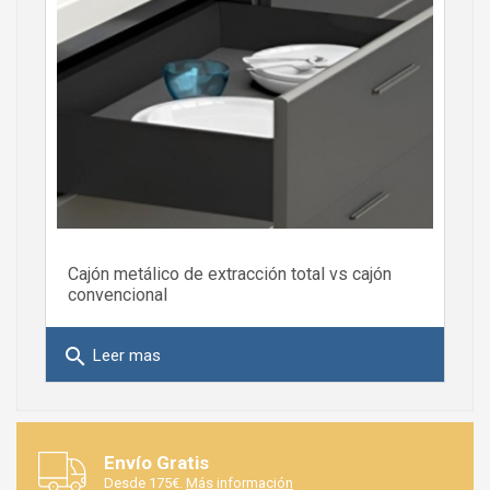
Cajón metálico de extracción total vs cajón
convencional
search
Leer mas
Envío Gratis
Desde 175€.
Más información