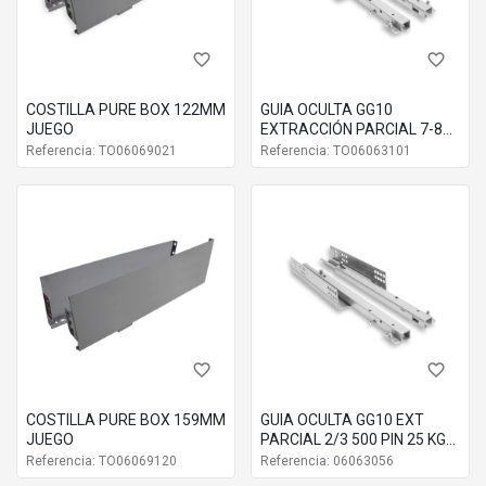
06069081
84X250M
favorite_border
favorite_border
06069082
84X300M
COSTILLA PURE BOX 122MM
GUIA OCULTA GG10
06069083
84X350M
JUEGO
EXTRACCIÓN PARCIAL 7-8
25KG JUEGO
Referencia: TO06069021
Referencia: TO06063101
06069084
84X400M
06069085
84X450M
06069086
84X500M
favorite_border
favorite_border
COSTILLA PURE BOX 159MM
GUIA OCULTA GG10 EXT
JUEGO
PARCIAL 2/3 500 PIN 25 KG
JG
Referencia: TO06069120
Referencia: 06063056