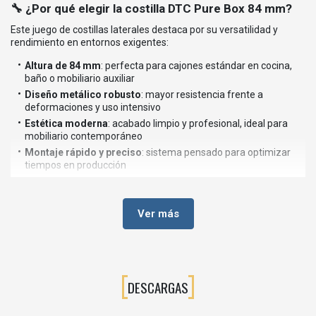
🔧 ¿Por qué elegir la costilla DTC Pure Box 84 mm?
Este juego de costillas laterales destaca por su versatilidad y
rendimiento en entornos exigentes:
Altura de 84 mm
: perfecta para cajones estándar en cocina,
baño o mobiliario auxiliar
Diseño metálico robusto
: mayor resistencia frente a
deformaciones y uso intensivo
Estética moderna
: acabado limpio y profesional, ideal para
mobiliario contemporáneo
Montaje rápido y preciso
: sistema pensado para optimizar
tiempos en producción
Compatibilidad
: diseñado para trabajar con sistemas de guías
ocultas tipo soft-close
Estabilidad estructural
: excelente comportamiento incluso en
Ver más
cajones de uso frecuente
🪚 Aplicaciones más habituales
La costilla lateral Pure Box 84 mm está orientada a múltiples usos
DESCARGAS
dentro del sector del mueble: