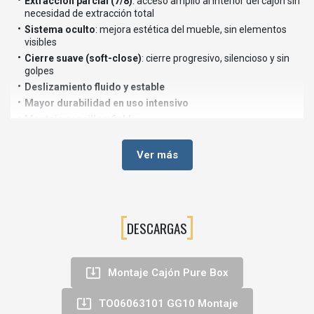
Extracción parcial (7/8)
: acceso amplio al interior del cajón sin
necesidad de extracción total
Sistema oculto
: mejora estética del mueble, sin elementos
visibles
Cierre suave (soft-close)
: cierre progresivo, silencioso y sin
golpes
Deslizamiento fluido y estable
Mayor durabilidad en uso intensivo
Montaje sencillo y fiable
Ver más
🪚 Aplicaciones recomendadas
La guía oculta GG10 está especialmente indicada para:
Cajones de cocina con mayor carga
Muebles de baño
DESCARGAS
Cajones de almacenaje en dormitorios
Mobiliario de oficina
Proyectos de carpintería profesional

Montaje Cajón Pure Box
⚙️ Diferencial técnico: 25 kg vs 20 kg

TO06063101 GG10 Montaje