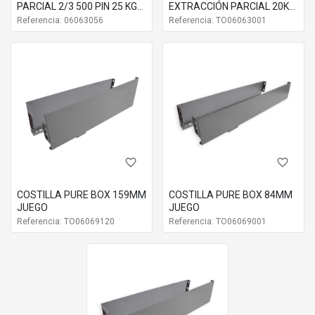
PARCIAL 2/3 500 PIN 25 KG
EXTRACCIÓN PARCIAL 20KG
JG
JUEGO
Referencia: 06063056
Referencia: TO06063001
favorite_border
favorite_border
COSTILLA PURE BOX 159MM
COSTILLA PURE BOX 84MM
JUEGO
JUEGO
Referencia: TO06069120
Referencia: TO06069001