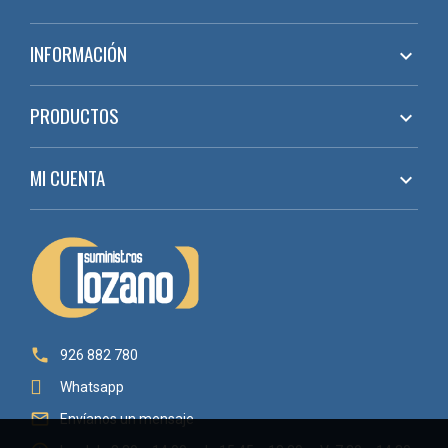
INFORMACIÓN

PRODUCTOS

MI CUENTA


926 882 780
Whatsapp

Envíanos un mensaje