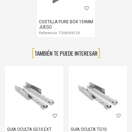
Código
favorite_border
Medida
06063101
250MM
COSTILLA PURE BOX 159MM
JUEGO
06063102
Referencia: TO06069120
300MM
06063103
350MM
TAMBIÉN TE PUEDE INTERESAR
06063104
400MM
06063105
450MM
favorite_border
favorite_border
GUIA OCULTA GG10 EXT
GUIA OCULTA TG10