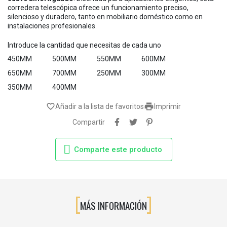
corredera telescópica ofrece un funcionamiento preciso,
silencioso y duradero, tanto en mobiliario doméstico como en
instalaciones profesionales.
Introduce la cantidad que necesitas de cada uno
450MM
500MM
550MM
600MM
650MM
700MM
250MM
300MM
350MM
400MM

favorite_border
Añadir a la lista de favoritos
Imprimir
Compartir
Comparte este producto
MÁS INFORMACIÓN