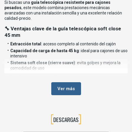
Si buscas una
guía telescópica resistente para cajones
pesados
, este modelo combina prestaciones mecánicas
avanzadas con una instalación sencilla y una excelente relación
calidad-precio.
🔧 Ventajas clave de la guía telescópica soft close
45 mm
Extracción total
: acceso completo al contenido del cajón
Capacidad de carga de hasta 45 kg
: ideal para cajones de uso
intensivo
Sistema soft close (cierre suave)
: evita golpes y mejora la
comodidad de uso
Perfil telescópico de 45 mm
: estructura robusta y estable
Deslizamiento suave y silencioso
Alta durabilidad mecánica
Ver más
para aperturas y cierres
frecuentes
Montaje sencillo y versátil
🪚 Aplicaciones recomendadas
DESCARGAS
Esta guía telescópica está especialmente indicada para: