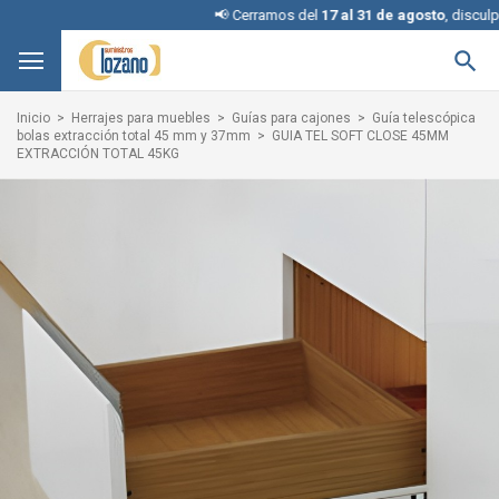
📢 Cerramos del
17 al 31 de agosto
, disculpe l

Inicio
Herrajes para muebles
Guías para cajones
Guía telescópica
bolas extracción total 45 mm y 37mm
GUIA TEL SOFT CLOSE 45MM
EXTRACCIÓN TOTAL 45KG