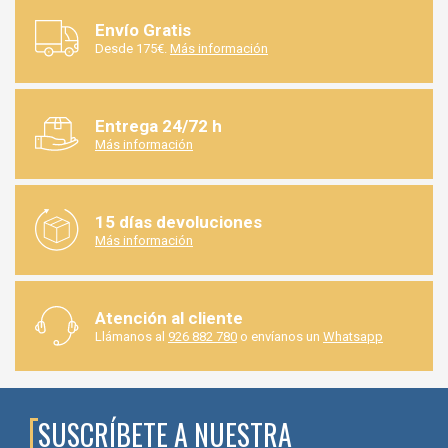
06059002
Envío Gratis
Desde 175€.
Más información
06059003
06059004
Entrega 24/72 h
Más información
06059005
06059006
15 días devoluciones
Más información
06059007
06059008
Atención al cliente
06059009
Llámanos al
926 882 780
o envíanos un
Whatsapp
06059010
SUSCRÍBETE A NUESTRA