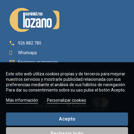

926 882 780
Whatsapp

Envíanos un mensaje

L a J de 8:30 a 14:00 y de 15:45 a 18:30 — V: 7:30 a 14:30
Este sitio web utiliza cookies propias y de terceros para mejorar
nuestros servicios y mostrarle publicidad relacionada con sus

Camino San Jorge, s/n - Aptdo 106 13270 Almagro -
preferencias mediante el análisis de sus hábitos de navegación.
Ciudad Real (España)
Para dar su consentimiento sobre su uso pulse el botón Acepto.
Más información
Personalizar cookies
Acepto
Rechazar todo