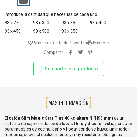
antracita
Introduce la cantidad que necesitas de cada uno
93 x 270
93 x 300
93 x 350
93 x 400
93 x 450
93 x 500
93 x 550

favorite_border
Añadir a la lista de favoritos
Imprimir
Compartir
Comparte este producto
MÁS INFORMACIÓN
El
cajón Slim Magic Star Plus 40 kg altura N (H93 mm)
es un
sistema de cajón metálico de
lateral fino y diseño recto
, pensado
para muebles de cocina, baño y hogar donde se busca un interior
moderno, suave al deslizamiento y muy resistente. Sus guías