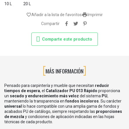
10 L
20 L

favorite_border
Añadir a la lista de favoritos
Imprimir
Compartir
Comparte este producto
MÁS INFORMACIÓN
Pensado para carpintería y mueble que necesitan
reducir
tiempos de espera
, el
Catalizador PU 013 Rápido
proporciona
un
secado y endurecimiento más veloz
del sistema
PU
,
manteniendo la transparencia en
fondos incoloros
. Su carácter
universal
lo hace compatible con una amplia gama de fondos y
acabados PU de catálogo, siempre respetando las
proporciones
de mezcla
y condiciones de aplicación indicadas en las hojas
técnicas de cada producto.