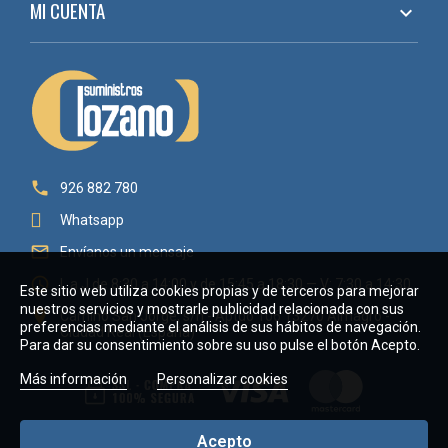
MI CUENTA


926 882 780
Whatsapp

Envíanos un mensaje

L a J de 8:30 a 14:00 y de 15:45 a 18:30 — V: 7:30 a 14:30
Este sitio web utiliza cookies propias y de terceros para mejorar
nuestros servicios y mostrarle publicidad relacionada con sus

Camino San Jorge, s/n - Aptdo 106 13270 Almagro -
preferencias mediante el análisis de sus hábitos de navegación.
Ciudad Real (España)
Para dar su consentimiento sobre su uso pulse el botón Acepto.
Más información
Personalizar cookies
Acepto