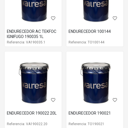
favorite_border
favorite_border
ENDURECEDOR AC TEKFOC
ENDURECEDOR 100144
IGNIFUGO 190035 1L
Referencia: VA190035.1
Referencia: TO100144
favorite_border
favorite_border
ENDURECEDOR 190022 20L
ENDURECEDOR 190021
Referencia: VA190022.20
Referencia: TO190021