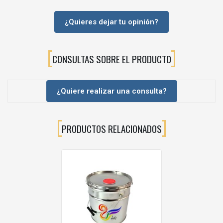
Importante:
Las
proporciones exactas
, el
pot life
y la
dilución
dependen del producto PU de base. Consulta siempre la
¿Quieres dejar tu opinión?
documentación técnica correspondiente.
🧱ATRIBUTOS PARA LA FICHA
CONSULTAS SOBRE EL PRODUCTO
Tipo:
Catalizador / Endurecedor para poliuretanos
Referencia:
190013 – PU 013 Rápido
¿Quiere realizar una consulta?
Aplicación recomendada:
Fondos incoloros
(sistemas PU)
Compatibilidad:
Sistemas de
fondo y acabado PU
del
PRODUCTOS RELACIONADOS
catálogo (ver fichas)
Uso profesional:
Cabina / línea de barnizado
❓PREGUNTAS FRECUENTES (FAQ)
¿Para qué tipo de productos está pensado?
Para
fondos incoloros
y otros recubrimientos
PU
donde se
requiera
curado rápido
.