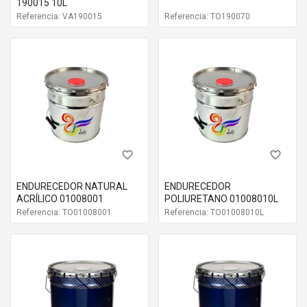
190015 10L
Referencia: VA190015
Referencia: TO190070
favorite_border
favorite_border
ENDURECEDOR NATURAL
ENDURECEDOR
ACRÍLICO 01008001
POLIURETANO 01008010L
Referencia: TO01008001
Referencia: TO01008010L