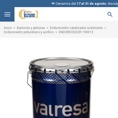
📢 Cerramos del
17 al 31 de agosto
, disculpe l

Inicio
Barnices y pinturas
Endurecedor catalizador acelerante
Endurecedor poliuretano y acrílico
ENDURECEDOR 190013