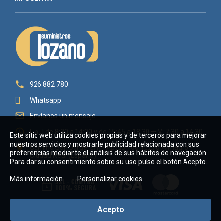

926 882 780
Whatsapp

Envíanos un mensaje

L a J de 8:30 a 14:00 y de 15:45 a 18:30 — V: 7:30 a 14:30
Este sitio web utiliza cookies propias y de terceros para mejorar
nuestros servicios y mostrarle publicidad relacionada con sus

Camino San Jorge, s/n - Aptdo 106 13270 Almagro -
preferencias mediante el análisis de sus hábitos de navegación.
Ciudad Real (España)
Para dar su consentimiento sobre su uso pulse el botón Acepto.
Más información
Personalizar cookies
Acepto