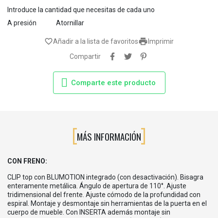
Introduce la cantidad que necesitas de cada uno
A presión
Atornillar

favorite_border
Añadir a la lista de favoritos
Imprimir
Compartir
Comparte este producto
MÁS INFORMACIÓN
CON FRENO:
CLIP top con BLUMOTION integrado (con desactivación). Bisagra
enteramente metálica. Ángulo de apertura de 110°. Ajuste
tridimensional del frente. Ajuste cómodo de la profundidad con
espiral. Montaje y desmontaje sin herramientas de la puerta en el
cuerpo de mueble. Con INSERTA además montaje sin