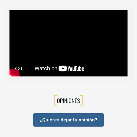
cocina, baño y hogar.
Cazoleta Ø35 mm, estándar en la mayoría de frentes de
mueble.
Acabado negro ónix: ideal para interiores oscuros, mobiliario de
diseño y proyectos donde el herraje quede visto.
Sistema CLIP top: montaje y desmontaje de la puerta sin
herramientas.
Cierre suave BLUMOTION integrado (versión con freno), con
posibilidad de desactivación en puertas muy ligeras.
Bisagra enteramente metálica, robusta y preparada para uso
intensivo.
Regulación tridimensional del frente (altura, lateral y
profundidad) para alinear puertas y ajustar holguras con
OPINIONES
precisión.
Compatible con bases BLUM CLIP atornilladas y bases INSERTA
para fijación rápida en la puerta (según modelo).
¿Quieres dejar tu opinión?
⚙️
Versiones disponibles