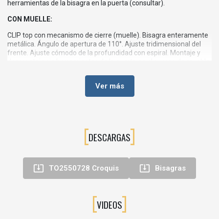
herramientas de la bisagra en la puerta (consultar).
CON MUELLE:
CLIP top con mecanismo de cierre (muelle). Bisagra enteramente
metálica. Ángulo de apertura de 110°. Ajuste tridimensional del
frente. Ajuste cómodo de la profundidad con espiral. Montaje y
desmontaje sin herramientas de la puerta en el cuerpo de mueble.
Con INSERTA además montaje sin herramientas de la bisagra en
la puerta (consultar).
Ver más
Incorpora cazoleta de 35 mm y el sistema CLIP top, que permite
montar y desmontar la puerta del casco del mueble sin
herramientas, facilitando el trabajo del instalador y las tareas de
ajuste o mantenimiento. El cierre suave BLUMOTION integrado en
el brazo de la bisagra garantiza un movimiento silencioso y
DESCARGAS
controlado, evitando golpes y prolongando la vida útil del mueble.
En el croquis técnico de la ficha se detallan las distancias de
cazoleta, recubrimientos posibles, juego mínimo F y cotas de


TO2550728 Croquis
Bisagras
taladro para montaje atornillado o con sistema INSERTA, lo que
permite diseñar y mecanizar las puertas con precisión.
💡
Principales características y ventajas
VIDEOS
Bisagra recta de 110º para puertas solapadas en muebles de